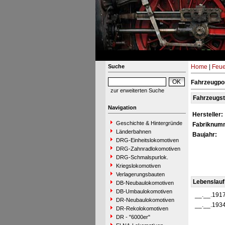
Suche
Home
|
Feue
Fahrzeugpor
zur erweiterten Suche
Fahrzeugs
Navigation
Hersteller:
Geschichte & Hintergründe
Fabriknum
Länderbahnen
Baujahr:
DRG-Einheitslokomotiven
DRG-Zahnradlokomotiven
DRG-Schmalspurlok.
Kriegslokomotiven
Verlagerungsbauten
Lebenslauf
DB-Neubaulokomotiven
DB-Umbaulokomotiven
__.__.191
DR-Neubaulokomotiven
__.__.193
DR-Rekolokomotiven
DR - "6000er"