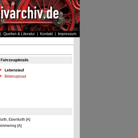
Quellen & Literatur
Kontakt
Impressum
Fahrzeugdetails
Lebenslauf
Bilderupload
urth, Ebenfurth [A]
-Simmering [A]