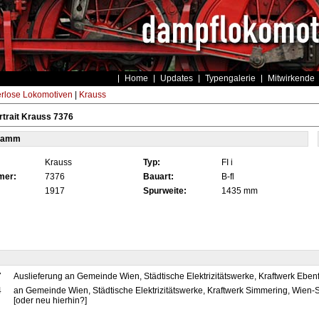
Home
Updates
Typengalerie
Mitwirkende
rlose Lokomotiven
|
Krauss
trait Krauss 7376
tamm
Krauss
Typ:
FI i
mer:
7376
Bauart:
B-fl
1917
Spurweite:
1435 mm
7
Auslieferung an Gemeinde Wien, Städtische Elektrizitätswerke, Kraftwerk Ebenf
4
an Gemeinde Wien, Städtische Elektrizitätswerke, Kraftwerk Simmering, Wien
[oder neu hierhin?]