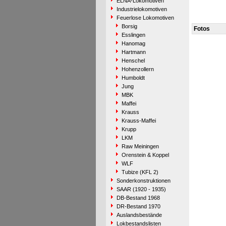
ELNA-Lokomotiven
Industrielokomotiven
Feuerlose Lokomotiven
Borsig
Fotos
Esslingen
Hanomag
Hartmann
Henschel
Hohenzollern
Humboldt
Jung
MBK
Maffei
Krauss
Krauss-Maffei
Krupp
LKM
Raw Meiningen
Orenstein & Koppel
WLF
Tubize (KFL 2)
Sonderkonstruktionen
SAAR (1920 - 1935)
DB-Bestand 1968
DR-Bestand 1970
Auslandsbestände
Lokbestandslisten