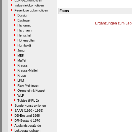
ELNA-Lokomotiven
Industrielokomotiven
Feuerlose Lokomotiven
Fotos
Borsig
Esslingen
Ergänzungen zum Leb
Hanomag
Hartmann
Henschel
Hohenzollern
Humboldt
Jung
MBK
Maffei
Krauss
Krauss-Maffei
Krupp
LKM
Raw Meiningen
Orenstein & Koppel
WLF
Tubize (KFL 2)
Sonderkonstruktionen
SAAR (1920 - 1935)
DB-Bestand 1968
DR-Bestand 1970
Auslandsbestände
Lokbestandslisten