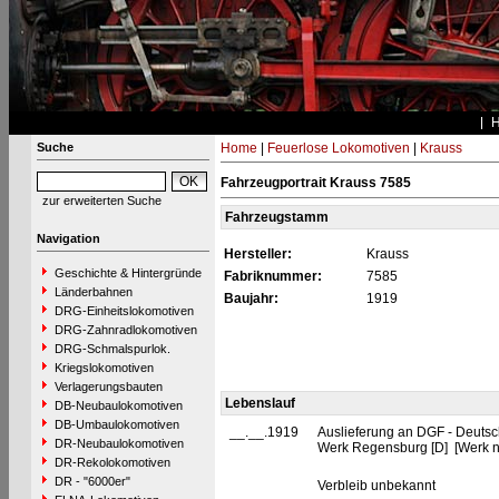
Suche
Home
|
Feuerlose Lokomotiven
|
Krauss
Fahrzeugportrait Krauss 7585
zur erweiterten Suche
Fahrzeugstamm
Navigation
Hersteller:
Krauss
Geschichte & Hintergründe
Fabriknummer:
7585
Länderbahnen
Baujahr:
1919
DRG-Einheitslokomotiven
DRG-Zahnradlokomotiven
DRG-Schmalspurlok.
Kriegslokomotiven
Verlagerungsbauten
Lebenslauf
DB-Neubaulokomotiven
DB-Umbaulokomotiven
__.__.1919
Auslieferung an DGF - Deutsc
DR-Neubaulokomotiven
Werk Regensburg [D] [Werk n
DR-Rekolokomotiven
DR - "6000er"
Verbleib unbekannt