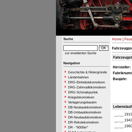
Suche
Home
|
Feue
Fahrzeugpor
zur erweiterten Suche
Fahrzeugs
Navigation
Hersteller:
Geschichte & Hintergründe
Fabriknum
Länderbahnen
Baujahr:
DRG-Einheitslokomotiven
DRG-Zahnradlokomotiven
DRG-Schmalspurlok.
Kriegslokomotiven
Verlagerungsbauten
Lebenslauf
DB-Neubaulokomotiven
DB-Umbaulokomotiven
__.__.191
DR-Neubaulokomotiven
__.__.194
DR-Rekolokomotiven
__.__.196
DR - "6000er"