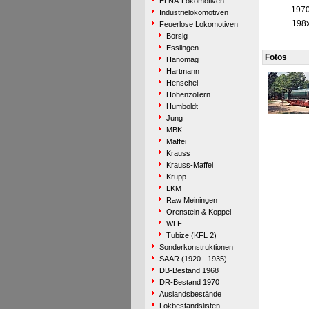
ELNA-Lokomotiven
__.__.197
Industrielokomotiven
__.__.198
Feuerlose Lokomotiven
Borsig
Esslingen
Fotos
Hanomag
Hartmann
Henschel
Hohenzollern
Humboldt
Jung
MBK
Maffei
Krauss
Krauss-Maffei
Krupp
LKM
Raw Meiningen
Orenstein & Koppel
WLF
Tubize (KFL 2)
Sonderkonstruktionen
SAAR (1920 - 1935)
DB-Bestand 1968
DR-Bestand 1970
Auslandsbestände
Lokbestandslisten