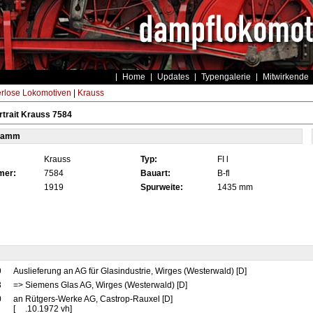
Home
Updates
Typengalerie
Mitwirkende
rlose Lokomotiven
|
Krauss
trait Krauss 7584
tamm
Krauss
Typ:
FI l
mer:
7584
Bauart:
B-fl
1919
Spurweite:
1435 mm
9
Auslieferung an AG für Glasindustrie, Wirges (Westerwald) [D]
3
=> Siemens Glas AG, Wirges (Westerwald) [D]
0
an Rütgers-Werke AG, Castrop-Rauxel [D]
[__.10.1972 vh]