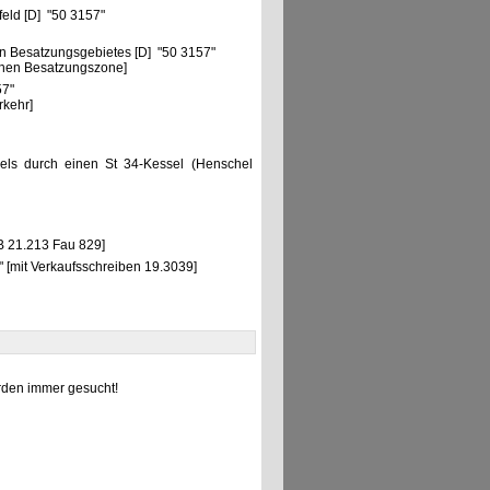
feld [D] "50 3157"
n Besatzungsgebietes [D] "50 3157"
chen Besatzungszone]
57"
rkehr]
sels durch einen St 34-Kessel (Henschel
B 21.213 Fau 829]
[mit Verkaufsschreiben 19.3039]
den immer gesucht!