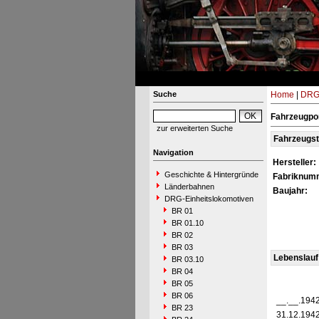
Suche
Home
|
DRG-
Fahrzeugpo
zur erweiterten Suche
Fahrzeugs
Navigation
Hersteller:
Geschichte & Hintergründe
Fabriknum
Länderbahnen
Baujahr:
DRG-Einheitslokomotiven
BR 01
BR 01.10
BR 02
BR 03
Lebenslauf
BR 03.10
BR 04
BR 05
BR 06
__.__.194
BR 23
31.12.194