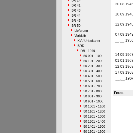
BR 24
20.08.194
BR 41
BR 43
10.09.194
BR 44
BR 45
12.09.194
BR 50
Lieferung
07.09.194
Verbleib
__.__.195
KV / Unbekannt
BRD
DB - 1949
14.09.196
50 001 - 100
01.01.196
50 101 - 200
50 201 - 300
12.03.196
50 301 - 400
17.09.196
50 401 - 500
__.__.196
50 501 - 600
50 601 - 700
50 701 - 800
Fotos
50 801 - 900
50 901 - 1000
50 1001 - 1100
50 1101 - 1200
50 1201 - 1300
50 1301 - 1400
50 1401 - 1500
50 1501 - 1600