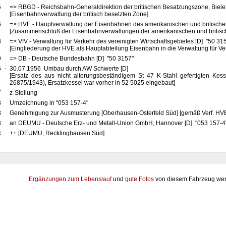
5
=> RBGD - Reichsbahn-Generaldirektion der britischen Besatzungszone, Biele
[Eisenbahnverwaltung der britisch besetzten Zone]
6
=> HVE - Hauptverwaltung der Eisenbahnen des amerikanischen und britische
[Zusammenschluß der Eisenbahnverwaltungen der amerikanischen und britis
8
=> VfV - Verwaltung für Verkehr des vereinigten Wirtschaftsgebietes [D] "50 31
[Eingliederung der HVE als Hauptabteilung Eisenbahn in die Verwaltung für Ve
9
=> DB - Deutsche Bundesbahn [D] "50 3157"
6
-
30.07.1956 Umbau durch AW Schwerte [D]
[Ersatz des aus nicht alterungsbeständigem St 47 K-Stahl gefertigten Kes
26875/1943), Ersatzkessel war vorher in 52 5025 eingebaut]
7
z-Stellung
8
Umzeichnung in "053 157-4"
8
Genehmigung zur Ausmusterung [Oberhausen-Osterfeld Süd] [gemäß Verf. HV
8
an DEUMU - Deutsche Erz- und Metall-Union GmbH, Hannover [D] "053 157-4" 
x
++ [DEUMU, Recklinghausen Süd]
Ergänzungen zum Lebenslauf
und
gute Fotos
von diesem Fahrzeug wer