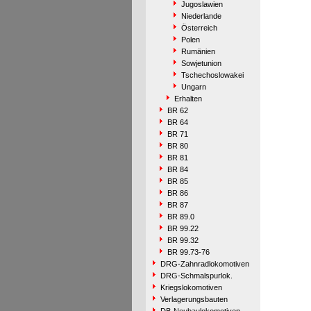
Jugoslawien
Niederlande
Österreich
Polen
Rumänien
Sowjetunion
Tschechoslowakei
Ungarn
Erhalten
BR 62
BR 64
BR 71
BR 80
BR 81
BR 84
BR 85
BR 86
BR 87
BR 89.0
BR 99.22
BR 99.32
BR 99.73-76
DRG-Zahnradlokomotiven
DRG-Schmalspurlok.
Kriegslokomotiven
Verlagerungsbauten