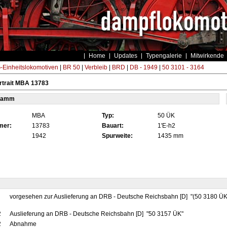
Home
Updates
Typengalerie
Mitwirkende
Einheitslokomotiven
|
BR 50
|
Verbleib
|
BRD
|
DB - 1949
|
50 3101 - 3164
rtrait MBA 13783
tamm
MBA
Typ:
50 ÜK
mer:
13783
Bauart:
1'E-h2
1942
Spurweite:
1435 mm
vorgesehen zur Auslieferung an DRB - Deutsche Reichsbahn [D] "(50 3180 ÜK
2
Auslieferung an DRB - Deutsche Reichsbahn [D] "50 3157 ÜK"
2
Abnahme