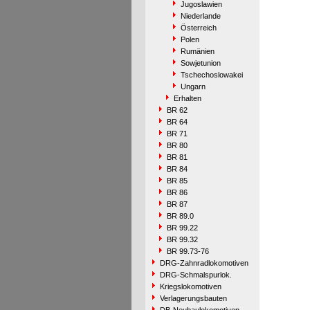
Jugoslawien
Niederlande
Österreich
Polen
Rumänien
Sowjetunion
Tschechoslowakei
Ungarn
Erhalten
BR 62
BR 64
BR 71
BR 80
BR 81
BR 84
BR 85
BR 86
BR 87
BR 89.0
BR 99.22
BR 99.32
BR 99.73-76
DRG-Zahnradlokomotiven
DRG-Schmalspurlok.
Kriegslokomotiven
Verlagerungsbauten