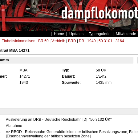
Home
Updates
Typengalerie
Mitwirkende
Einheitslokomotiven
|
BR 50
|
Verbleib
|
BRD
|
DB - 1949
|
50 3101 - 3164
rtrait MBA 14271
tamm
MBA
Typ:
50 ÜK
mer:
14271
Bauart:
1'E-h2
1943
Spurweite:
1435 mm
3
Auslieferung an DRB - Deutsche Reichsbahn [D] "50 3132 ÜK"
3
Abnahme
5
=> RBGD - Reichsbahn-Generaldirektion der britischen Besatzungszone, Biele
[Eisenbahnverwaltung der britisch besetzten Zone]