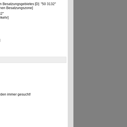
n Besatzungsgebietes [D] "50 3132"
chen Besatzungszone]
32"
rkehr]
]
den immer gesucht!