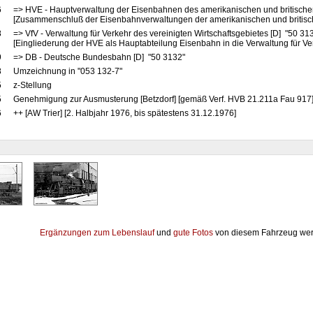
6
=> HVE - Hauptverwaltung der Eisenbahnen des amerikanischen und britische
[Zusammenschluß der Eisenbahnverwaltungen der amerikanischen und britis
8
=> VfV - Verwaltung für Verkehr des vereinigten Wirtschaftsgebietes [D] "50 31
[Eingliederung der HVE als Hauptabteilung Eisenbahn in die Verwaltung für Ve
9
=> DB - Deutsche Bundesbahn [D] "50 3132"
8
Umzeichnung in "053 132-7"
5
z-Stellung
5
Genehmigung zur Ausmusterung [Betzdorf] [gemäß Verf. HVB 21.211a Fau 917
6
++ [AW Trier] [2. Halbjahr 1976, bis spätestens 31.12.1976]
Ergänzungen zum Lebenslauf
und
gute Fotos
von diesem Fahrzeug wer