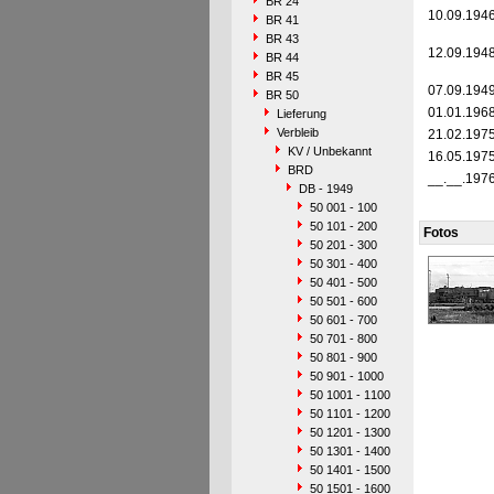
BR 24
10.09.194
BR 41
BR 43
12.09.194
BR 44
BR 45
07.09.194
BR 50
01.01.196
Lieferung
Verbleib
21.02.197
KV / Unbekannt
16.05.197
BRD
__.__.197
DB - 1949
50 001 - 100
50 101 - 200
Fotos
50 201 - 300
50 301 - 400
50 401 - 500
50 501 - 600
50 601 - 700
50 701 - 800
50 801 - 900
50 901 - 1000
50 1001 - 1100
50 1101 - 1200
50 1201 - 1300
50 1301 - 1400
50 1401 - 1500
50 1501 - 1600