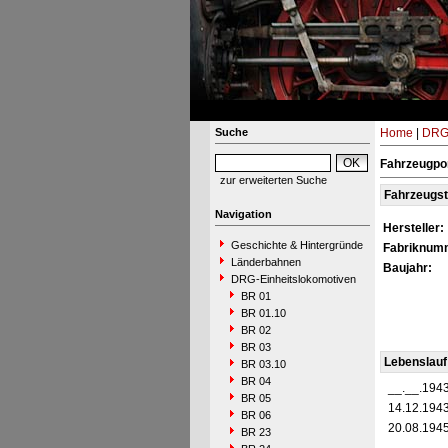
Suche
Home
|
DRG-
Fahrzeugpo
zur erweiterten Suche
Fahrzeugs
Navigation
Hersteller:
Geschichte & Hintergründe
Fabriknum
Länderbahnen
Baujahr:
DRG-Einheitslokomotiven
BR 01
BR 01.10
BR 02
BR 03
Lebenslauf
BR 03.10
BR 04
__.__.194
BR 05
14.12.194
BR 06
20.08.194
BR 23