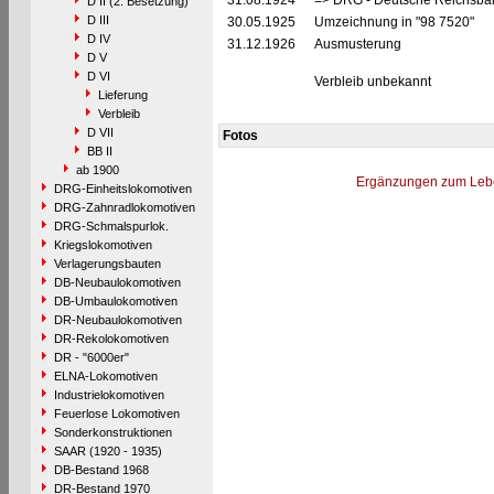
31.08.1924
=> DRG - Deutsche Reichsbah
D II (2. Besetzung)
D III
30.05.1925
Umzeichnung in "98 7520"
D IV
31.12.1926
Ausmusterung
D V
D VI
Verbleib unbekannt
Lieferung
Verbleib
D VII
Fotos
BB II
ab 1900
Ergänzungen zum Leb
DRG-Einheitslokomotiven
DRG-Zahnradlokomotiven
DRG-Schmalspurlok.
Kriegslokomotiven
Verlagerungsbauten
DB-Neubaulokomotiven
DB-Umbaulokomotiven
DR-Neubaulokomotiven
DR-Rekolokomotiven
DR - "6000er"
ELNA-Lokomotiven
Industrielokomotiven
Feuerlose Lokomotiven
Sonderkonstruktionen
SAAR (1920 - 1935)
DB-Bestand 1968
DR-Bestand 1970