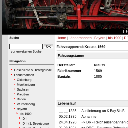
Suche
Home
|
Länderbahnen
|
Bayern
|
bis 1900
|
D 
Fahrzeugportrait Krauss 1569
zur erweiterten Suche
Fahrzeugstamm
Navigation
Hersteller:
Krauss
Geschichte & Hintergründe
Fabriknummer:
1569
Länderbahnen
Baujahr:
1885
Oldenburg
Mecklenburg
Sachsen
Preußen
Baden
Lebenslauf
Württemberg
Bayern
__.__.1885
Auslieferung an K.Bay.Sts.B.
bis 1900
05.02.1885
Abnahme
D I
24.04.1920
=> DR - Reichseisenbahnen d
D II (1. Besetzung)