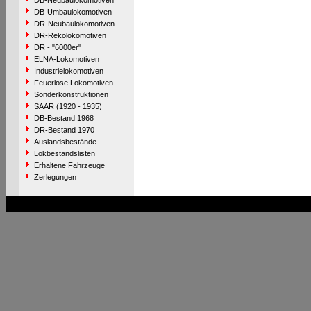
DB-Neubaulokomotiven
DB-Umbaulokomotiven
DR-Neubaulokomotiven
DR-Rekolokomotiven
DR - "6000er"
ELNA-Lokomotiven
Industrielokomotiven
Feuerlose Lokomotiven
Sonderkonstruktionen
SAAR (1920 - 1935)
DB-Bestand 1968
DR-Bestand 1970
Auslandsbestände
Lokbestandslisten
Erhaltene Fahrzeuge
Zerlegungen