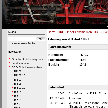
Suche
Home
|
DRG-Einheitslokomotiven
|
BR 50
|
Ve
Fahrzeugportrait BMAG 11841
zur erweiterten Suche
Fahrzeugstamm
Navigation
Hersteller:
BMAG
Geschichte & Hintergründe
Fabriknummer:
11841
Länderbahnen
Baujahr:
1942
DRG-Einheitslokomotiven
BR 01
BR 01.10
BR 02
BR 03
Lebenslauf
BR 03.10
BR 04
__.__.1942
Auslieferung an DRB - Deuts
BR 05
12.02.1942
Abnahme
BR 06
20.08.1945
=> RBGD - Reichsbahn-General
BR 23
[Eisenbahnverwaltung der brit