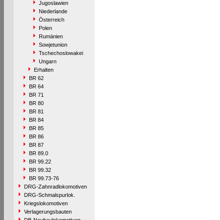
Jugoslawien
Niederlande
Österreich
Polen
Rumänien
Sowjetunion
Tschechoslowakei
Ungarn
Erhalten
BR 62
BR 64
BR 71
BR 80
BR 81
BR 84
BR 85
BR 86
BR 87
BR 89.0
BR 99.22
BR 99.32
BR 99.73-76
DRG-Zahnradlokomotiven
DRG-Schmalspurlok.
Kriegslokomotiven
Verlagerungsbauten