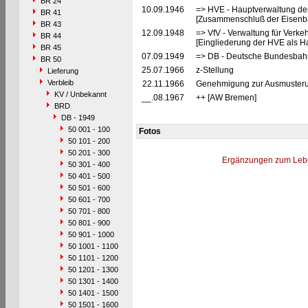
BR 24
10.09.1946
=> HVE - Hauptverwaltung de
BR 41
[Zusammenschluß der Eisenba
BR 43
12.09.1948
=> VfV - Verwaltung für Verke
BR 44
[Eingliederung der HVE als Ha
BR 45
07.09.1949
=> DB - Deutsche Bundesbah
BR 50
25.07.1966
z-Stellung
Lieferung
Verbleib
22.11.1966
Genehmigung zur Ausmusterun
KV / Unbekannt
__.08.1967
++ [AW Bremen]
BRD
DB - 1949
50 001 - 100
Fotos
50 101 - 200
50 201 - 300
Ergänzungen zum Leb
50 301 - 400
50 401 - 500
50 501 - 600
50 601 - 700
50 701 - 800
50 801 - 900
50 901 - 1000
50 1001 - 1100
50 1101 - 1200
50 1201 - 1300
50 1301 - 1400
50 1401 - 1500
50 1501 - 1600