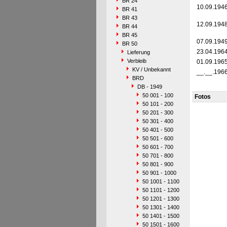
BR 24
10.09.194
BR 41
BR 43
12.09.194
BR 44
BR 45
07.09.194
BR 50
23.04.196
Lieferung
Verbleib
01.09.196
KV / Unbekannt
__.__.196
BRD
DB - 1949
50 001 - 100
Fotos
50 101 - 200
50 201 - 300
50 301 - 400
50 401 - 500
50 501 - 600
50 601 - 700
50 701 - 800
50 801 - 900
50 901 - 1000
50 1001 - 1100
50 1101 - 1200
50 1201 - 1300
50 1301 - 1400
50 1401 - 1500
50 1501 - 1600