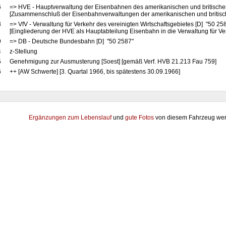
6
=> HVE - Hauptverwaltung der Eisenbahnen des amerikanischen und britische
[Zusammenschluß der Eisenbahnverwaltungen der amerikanischen und britis
8
=> VfV - Verwaltung für Verkehr des vereinigten Wirtschaftsgebietes [D] "50 25
[Eingliederung der HVE als Hauptabteilung Eisenbahn in die Verwaltung für Ve
9
=> DB - Deutsche Bundesbahn [D] "50 2587"
4
z-Stellung
5
Genehmigung zur Ausmusterung [Soest] [gemäß Verf. HVB 21.213 Fau 759]
6
++ [AW Schwerte] [3. Quartal 1966, bis spätestens 30.09.1966]
Ergänzungen zum Lebenslauf
und
gute Fotos
von diesem Fahrzeug wer