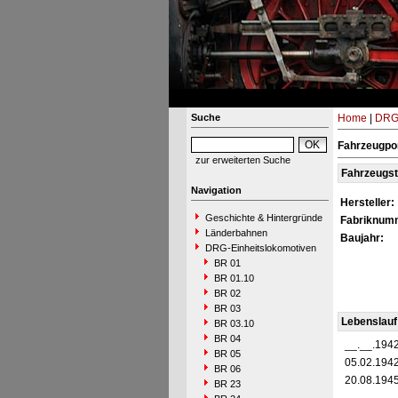
Suche
Home
|
DRG-
Fahrzeugpo
zur erweiterten Suche
Fahrzeugs
Navigation
Hersteller:
Geschichte & Hintergründe
Fabriknum
Länderbahnen
Baujahr:
DRG-Einheitslokomotiven
BR 01
BR 01.10
BR 02
BR 03
Lebenslauf
BR 03.10
BR 04
__.__.194
BR 05
05.02.194
BR 06
20.08.194
BR 23