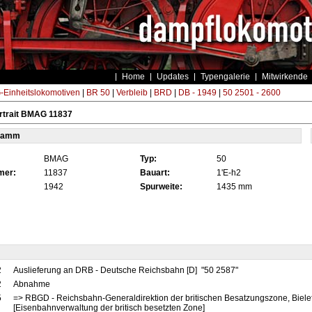
Home
Updates
Typengalerie
Mitwirkende
Einheitslokomotiven
|
BR 50
|
Verbleib
|
BRD
|
DB - 1949
|
50 2501 - 2600
rtrait BMAG 11837
tamm
BMAG
Typ:
50
mer:
11837
Bauart:
1'E-h2
1942
Spurweite:
1435 mm
2
Auslieferung an DRB - Deutsche Reichsbahn [D] "50 2587"
2
Abnahme
5
=> RBGD - Reichsbahn-Generaldirektion der britischen Besatzungszone, Biele
[Eisenbahnverwaltung der britisch besetzten Zone]