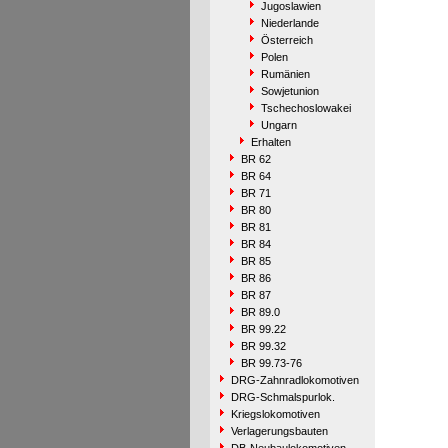
Jugoslawien
Niederlande
Österreich
Polen
Rumänien
Sowjetunion
Tschechoslowakei
Ungarn
Erhalten
BR 62
BR 64
BR 71
BR 80
BR 81
BR 84
BR 85
BR 86
BR 87
BR 89.0
BR 99.22
BR 99.32
BR 99.73-76
DRG-Zahnradlokomotiven
DRG-Schmalspurlok.
Kriegslokomotiven
Verlagerungsbauten