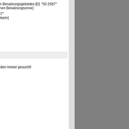
n Besatzungsgebietes [D] "50 2587"
chen Besatzungszone]
87"
rkehr]
den immer gesucht!