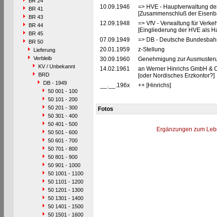
BR 24
10.09.1946
=> HVE - Hauptverwaltung de
BR 41
[Zusammenschluß der Eisenba
BR 43
12.09.1948
=> VfV - Verwaltung für Verke
BR 44
[Eingliederung der HVE als Ha
BR 45
07.09.1949
=> DB - Deutsche Bundesbah
BR 50
20.01.1959
z-Stellung
Lieferung
Verbleib
30.09.1960
Genehmigung zur Ausmusteru
KV / Unbekannt
14.02.1961
an Werner Hinrichs GmbH & Co
BRD
[oder Nordisches Erzkontor?]
DB - 1949
__.__.196x
++ [Hinrichs]
50 001 - 100
50 101 - 200
50 201 - 300
Fotos
50 301 - 400
50 401 - 500
Ergänzungen zum Leb
50 501 - 600
50 601 - 700
50 701 - 800
50 801 - 900
50 901 - 1000
50 1001 - 1100
50 1101 - 1200
50 1201 - 1300
50 1301 - 1400
50 1401 - 1500
50 1501 - 1600