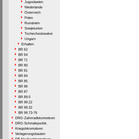
Jugoslawien
Niederlande
Österreich
Polen
Rumänien
Sowjetunion
Tschechoslowakei
Ungarn
Erhalten
BR 62
BR 64
BR 71
BR 80
BR 81
BR 84
BR 85
BR 86
BR 87
BR 89.0
BR 99.22
BR 99.32
BR 99.73-76
DRG-Zahnradlokomotiven
DRG-Schmalspurlok.
Kriegslokomotiven
Verlagerungsbauten