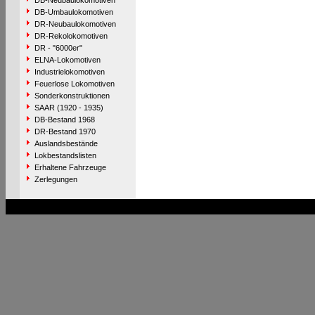
DB-Neubaulokomotiven
DB-Umbaulokomotiven
DR-Neubaulokomotiven
DR-Rekolokomotiven
DR - "6000er"
ELNA-Lokomotiven
Industrielokomotiven
Feuerlose Lokomotiven
Sonderkonstruktionen
SAAR (1920 - 1935)
DB-Bestand 1968
DR-Bestand 1970
Auslandsbestände
Lokbestandslisten
Erhaltene Fahrzeuge
Zerlegungen