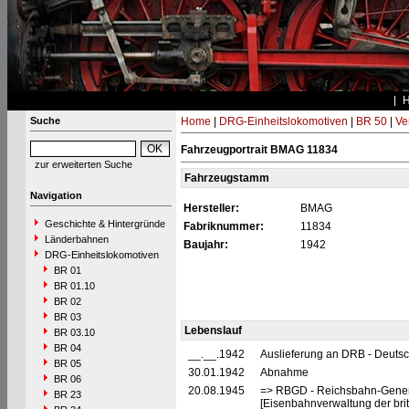
Suche
Home
|
DRG-Einheitslokomotiven
|
BR 50
|
Ve
Fahrzeugportrait BMAG 11834
zur erweiterten Suche
Fahrzeugstamm
Navigation
Hersteller:
BMAG
Geschichte & Hintergründe
Fabriknummer:
11834
Länderbahnen
Baujahr:
1942
DRG-Einheitslokomotiven
BR 01
BR 01.10
BR 02
BR 03
Lebenslauf
BR 03.10
BR 04
__.__.1942
Auslieferung an DRB - Deuts
BR 05
30.01.1942
Abnahme
BR 06
20.08.1945
=> RBGD - Reichsbahn-General
BR 23
[Eisenbahnverwaltung der brit