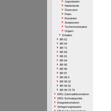
Jugoslawien
Niederlande
Österreich
Polen
Rumänien
Sowjetunion
Tschechoslowakei
Ungarn
Erhalten
BR 62
BR 64
BR 71
BR 80
BR 81
BR 84
BR 85
BR 86
BR 87
BR 89.0
BR 99.22
BR 99.32
BR 99.73-76
DRG-Zahnradlokomotiven
DRG-Schmalspurlok.
Kriegslokomotiven
Verlagerungsbauten