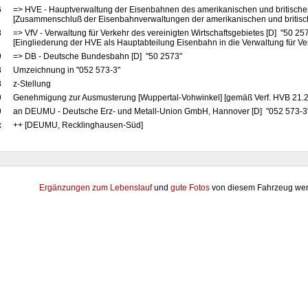
6
=> HVE - Hauptverwaltung der Eisenbahnen des amerikanischen und britische
[Zusammenschluß der Eisenbahnverwaltungen der amerikanischen und britis
8
=> VfV - Verwaltung für Verkehr des vereinigten Wirtschaftsgebietes [D] "50 25
[Eingliederung der HVE als Hauptabteilung Eisenbahn in die Verwaltung für Ve
9
=> DB - Deutsche Bundesbahn [D] "50 2573"
8
Umzeichnung in "052 573-3"
8
z-Stellung
9
Genehmigung zur Ausmusterung [Wuppertal-Vohwinkel] [gemäß Verf. HVB 21.2
9
an DEUMU - Deutsche Erz- und Metall-Union GmbH, Hannover [D] "052 573-3" 
x
++ [DEUMU, Recklinghausen-Süd]
Ergänzungen zum Lebenslauf
und
gute Fotos
von diesem Fahrzeug wer