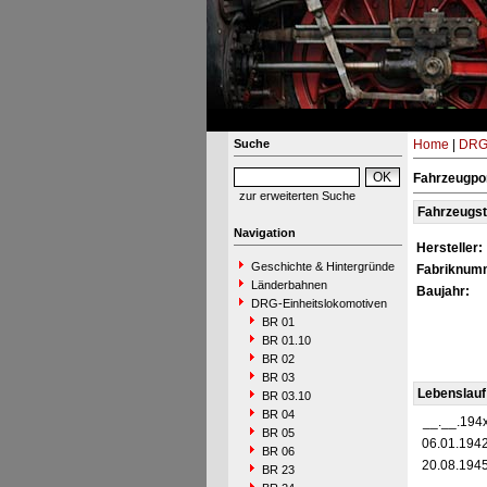
Suche
Home
|
DRG-
Fahrzeugpo
zur erweiterten Suche
Fahrzeugs
Navigation
Hersteller:
Geschichte & Hintergründe
Fabriknum
Länderbahnen
Baujahr:
DRG-Einheitslokomotiven
BR 01
BR 01.10
BR 02
BR 03
Lebenslauf
BR 03.10
BR 04
__.__.194
BR 05
06.01.194
BR 06
20.08.194
BR 23