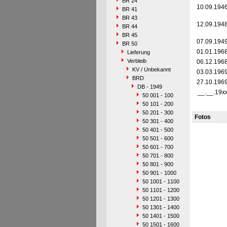
BR 24
10.09.194
BR 41
BR 43
12.09.194
BR 44
BR 45
07.09.194
BR 50
01.01.196
Lieferung
Verbleib
06.12.196
KV / Unbekannt
03.03.196
BRD
27.10.196
DB - 1949
__.__.19x
50 001 - 100
50 101 - 200
50 201 - 300
Fotos
50 301 - 400
50 401 - 500
50 501 - 600
50 601 - 700
50 701 - 800
50 801 - 900
50 901 - 1000
50 1001 - 1100
50 1101 - 1200
50 1201 - 1300
50 1301 - 1400
50 1401 - 1500
50 1501 - 1600