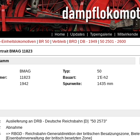
Home
Updates
Typengalerie
Mitwirkende
Einheitslokomotiven
|
BR 50
|
Verbleib
|
BRD
|
DB - 1949
|
50 2501 - 2600
rtrait BMAG 11823
tamm
BMAG
Typ:
50
mer:
11823
Bauart:
1'E-h2
1942
Spurweite:
1435 mm
x
Auslieferung an DRB - Deutsche Reichsbahn [D] "50 2573"
2
Abnahme
5
=> RBGD - Reichsbahn-Generaldirektion der britischen Besatzungszone, Biele
[Eisenbahnverwaltung der britisch besetzten Zone]