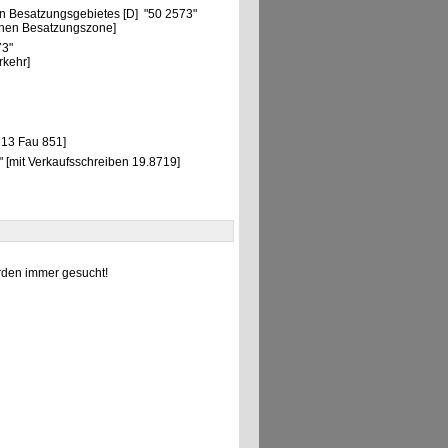
n Besatzungsgebietes [D] "50 2573"
chen Besatzungszone]
73"
rkehr]
13 Fau 851]
[mit Verkaufsschreiben 19.8719]
den immer gesucht!