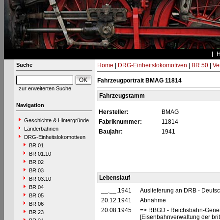
Suche
Home
|
DRG-Einheitslokomotiven
|
BR 50
|
Ve
Fahrzeugportrait BMAG 11814
zur erweiterten Suche
Fahrzeugstamm
Navigation
Hersteller:
BMAG
Geschichte & Hintergründe
Fabriknummer:
11814
Länderbahnen
Baujahr:
1941
DRG-Einheitslokomotiven
BR 01
BR 01.10
BR 02
BR 03
Lebenslauf
BR 03.10
BR 04
__.__.1941
Auslieferung an DRB - Deuts
BR 05
20.12.1941
Abnahme
BR 06
20.08.1945
=> RBGD - Reichsbahn-General
BR 23
[Eisenbahnverwaltung der brit