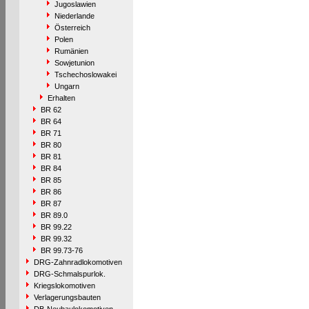
Jugoslawien
Niederlande
Österreich
Polen
Rumänien
Sowjetunion
Tschechoslowakei
Ungarn
Erhalten
BR 62
BR 64
BR 71
BR 80
BR 81
BR 84
BR 85
BR 86
BR 87
BR 89.0
BR 99.22
BR 99.32
BR 99.73-76
DRG-Zahnradlokomotiven
DRG-Schmalspurlok.
Kriegslokomotiven
Verlagerungsbauten