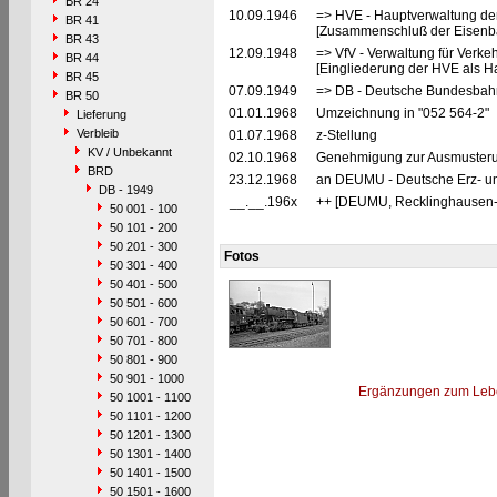
BR 24
10.09.1946
=> HVE - Hauptverwaltung de
BR 41
[Zusammenschluß der Eisenba
BR 43
12.09.1948
=> VfV - Verwaltung für Verke
BR 44
[Eingliederung der HVE als Ha
BR 45
07.09.1949
=> DB - Deutsche Bundesbah
BR 50
01.01.1968
Umzeichnung in "052 564-2"
Lieferung
Verbleib
01.07.1968
z-Stellung
KV / Unbekannt
02.10.1968
Genehmigung zur Ausmusterun
BRD
23.12.1968
an DEUMU - Deutsche Erz- un
DB - 1949
__.__.196x
++ [DEUMU, Recklinghausen
50 001 - 100
50 101 - 200
50 201 - 300
Fotos
50 301 - 400
50 401 - 500
50 501 - 600
50 601 - 700
50 701 - 800
50 801 - 900
50 901 - 1000
Ergänzungen zum Leb
50 1001 - 1100
50 1101 - 1200
50 1201 - 1300
50 1301 - 1400
50 1401 - 1500
50 1501 - 1600