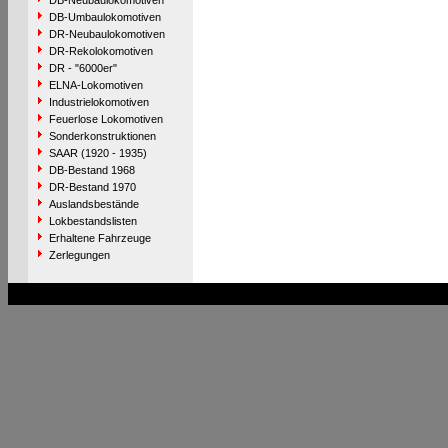
DB-Neubaulokomotiven
DB-Umbaulokomotiven
DR-Neubaulokomotiven
DR-Rekolokomotiven
DR - "6000er"
ELNA-Lokomotiven
Industrielokomotiven
Feuerlose Lokomotiven
Sonderkonstruktionen
SAAR (1920 - 1935)
DB-Bestand 1968
DR-Bestand 1970
Auslandsbestände
Lokbestandslisten
Erhaltene Fahrzeuge
Zerlegungen