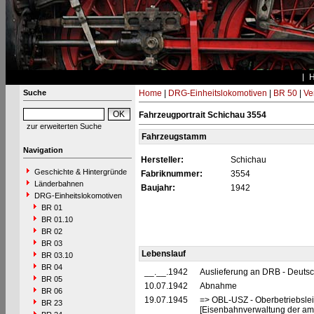
Suche
Home
|
DRG-Einheitslokomotiven
|
BR 50
|
Ve
Fahrzeugportrait Schichau 3554
zur erweiterten Suche
Fahrzeugstamm
Navigation
Hersteller:
Schichau
Geschichte & Hintergründe
Fabriknummer:
3554
Länderbahnen
Baujahr:
1942
DRG-Einheitslokomotiven
BR 01
BR 01.10
BR 02
BR 03
Lebenslauf
BR 03.10
BR 04
__.__.1942
Auslieferung an DRB - Deuts
BR 05
10.07.1942
Abnahme
BR 06
19.07.1945
=> OBL-USZ - Oberbetriebslei
BR 23
[Eisenbahnverwaltung der ame