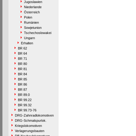
Jugoslawien
Niederlande
Österreich
Polen
Rumänien
Sowjetunion
Tschechoslowakei
Ungarn
Erhalten
BR 62
BR 64
BR 71
BR 80
BR 81
BR 84
BR 85
BR 86
BR 87
BR 89.0
BR 99.22
BR 99.32
BR 99.73-76
DRG-Zahnradlokomotiven
DRG-Schmalspurlok.
Kriegslokomotiven
Verlagerungsbauten