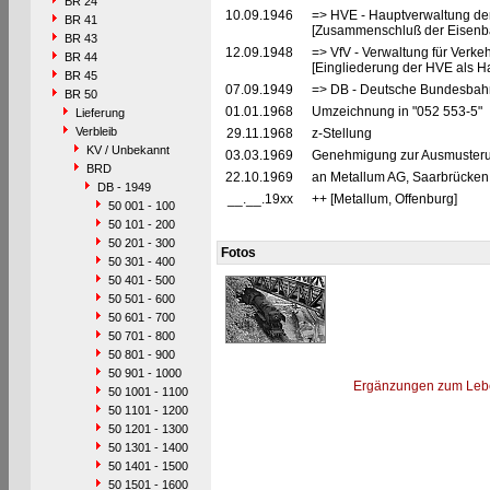
BR 24
10.09.1946
=> HVE - Hauptverwaltung de
BR 41
[Zusammenschluß der Eisenba
BR 43
12.09.1948
=> VfV - Verwaltung für Verke
BR 44
[Eingliederung der HVE als Ha
BR 45
07.09.1949
=> DB - Deutsche Bundesbah
BR 50
01.01.1968
Umzeichnung in "052 553-5"
Lieferung
Verbleib
29.11.1968
z-Stellung
KV / Unbekannt
03.03.1969
Genehmigung zur Ausmusterun
BRD
22.10.1969
an Metallum AG, Saarbrücken 
DB - 1949
__.__.19xx
++ [Metallum, Offenburg]
50 001 - 100
50 101 - 200
50 201 - 300
Fotos
50 301 - 400
50 401 - 500
50 501 - 600
50 601 - 700
50 701 - 800
50 801 - 900
50 901 - 1000
Ergänzungen zum Leb
50 1001 - 1100
50 1101 - 1200
50 1201 - 1300
50 1301 - 1400
50 1401 - 1500
50 1501 - 1600