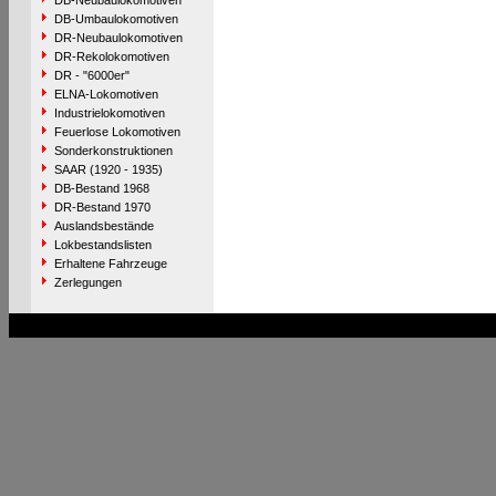
DB-Neubaulokomotiven
DB-Umbaulokomotiven
DR-Neubaulokomotiven
DR-Rekolokomotiven
DR - "6000er"
ELNA-Lokomotiven
Industrielokomotiven
Feuerlose Lokomotiven
Sonderkonstruktionen
SAAR (1920 - 1935)
DB-Bestand 1968
DR-Bestand 1970
Auslandsbestände
Lokbestandslisten
Erhaltene Fahrzeuge
Zerlegungen