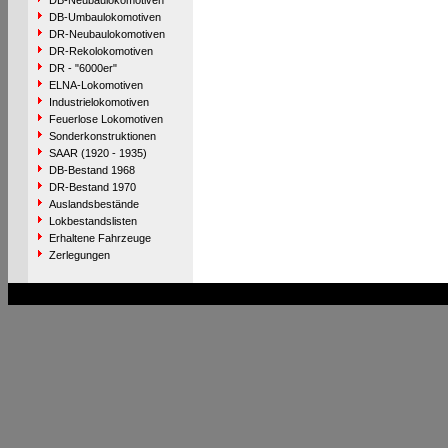
DB-Neubaulokomotiven
DB-Umbaulokomotiven
DR-Neubaulokomotiven
DR-Rekolokomotiven
DR - "6000er"
ELNA-Lokomotiven
Industrielokomotiven
Feuerlose Lokomotiven
Sonderkonstruktionen
SAAR (1920 - 1935)
DB-Bestand 1968
DR-Bestand 1970
Auslandsbestände
Lokbestandslisten
Erhaltene Fahrzeuge
Zerlegungen