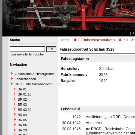
Suche
Home
|
DRG-Einheitslokomotiven
|
BR 50
|
Ve
Fahrzeugportrait Schichau 3528
zur erweiterten Suche
Fahrzeugstamm
Navigation
Hersteller:
Schichau
Geschichte & Hintergründe
Fabriknummer:
3528
Länderbahnen
Baujahr:
1942
DRG-Einheitslokomotiven
BR 01
BR 01.10
BR 02
BR 03
Lebenslauf
BR 03.10
BR 04
__.__.1942
Auslieferung an DRB - Deuts
BR 05
30.04.1942
Abnahme
BR 06
20.08.1945
=> RBGD - Reichsbahn-General
BR 23
[Eisenbahnverwaltung der brit