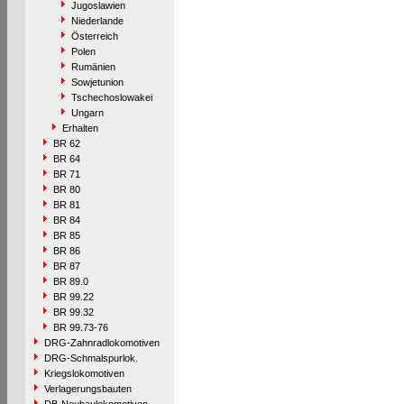
Jugoslawien
Niederlande
Österreich
Polen
Rumänien
Sowjetunion
Tschechoslowakei
Ungarn
Erhalten
BR 62
BR 64
BR 71
BR 80
BR 81
BR 84
BR 85
BR 86
BR 87
BR 89.0
BR 99.22
BR 99.32
BR 99.73-76
DRG-Zahnradlokomotiven
DRG-Schmalspurlok.
Kriegslokomotiven
Verlagerungsbauten