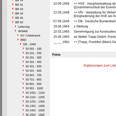
BR 24
10.09.1946
=> HVE - Hauptverwaltung de
BR 41
[Zusammenschluß der Eisenba
BR 43
12.09.1948
=> VfV - Verwaltung für Verke
BR 44
[Eingliederung der HVE als Ha
BR 45
07.09.1949
=> DB - Deutsche Bundesbah
BR 50
19.06.1964
z-Stellung
Lieferung
Verbleib
10.03.1965
Genehmigung zur Ausmusterun
KV / Unbekannt
25.06.1965
an Walter Trapp GmbH, Frankfu
BRD
__.__.196x
++ [Trapp, Frankfurt (Main)-Os
DB - 1949
50 001 - 100
50 101 - 200
Fotos
50 201 - 300
50 301 - 400
Ergänzungen zum Leb
50 401 - 500
50 501 - 600
50 601 - 700
50 701 - 800
50 801 - 900
50 901 - 1000
50 1001 - 1100
50 1101 - 1200
50 1201 - 1300
50 1301 - 1400
50 1401 - 1500
50 1501 - 1600