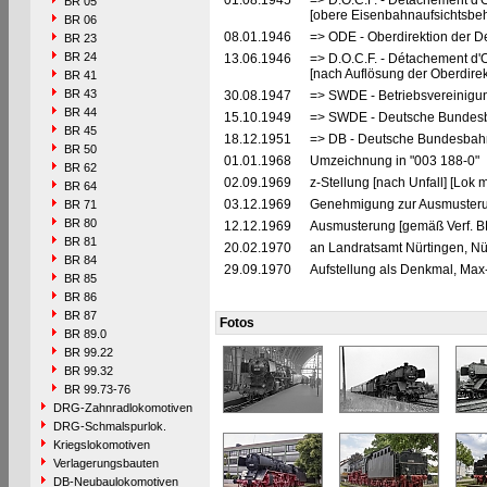
01.08.1945
=> D.O.C.F. - Détachement d'
BR 05
[obere Eisenbahnaufsichtsbeh
BR 06
08.01.1946
=> ODE - Oberdirektion der D
BR 23
BR 24
13.06.1946
=> D.O.C.F. - Détachement d'
[nach Auflösung der Oberdire
BR 41
BR 43
30.08.1947
=> SWDE - Betriebsvereinigu
BR 44
15.10.1949
=> SWDE - Deutsche Bundesba
BR 45
18.12.1951
=> DB - Deutsche Bundesbahn
BR 50
01.01.1968
Umzeichnung in "003 188-0"
BR 62
02.09.1969
z-Stellung [nach Unfall] [Lok
BR 64
03.12.1969
Genehmigung zur Ausmusteru
BR 71
BR 80
12.12.1969
Ausmusterung [gemäß Verf. B
BR 81
20.02.1970
an Landratsamt Nürtingen, Nür
BR 84
29.09.1970
Aufstellung als Denkmal, Max
BR 85
BR 86
BR 87
Fotos
BR 89.0
BR 99.22
BR 99.32
BR 99.73-76
DRG-Zahnradlokomotiven
DRG-Schmalspurlok.
Kriegslokomotiven
Verlagerungsbauten
DB-Neubaulokomotiven