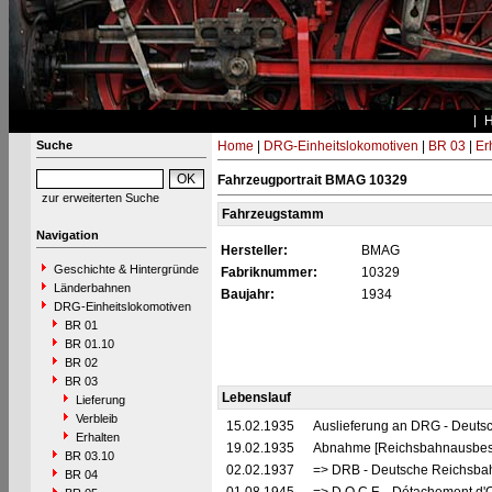
Suche
Home
|
DRG-Einheitslokomotiven
|
BR 03
|
Er
Fahrzeugportrait BMAG 10329
zur erweiterten Suche
Fahrzeugstamm
Navigation
Hersteller:
BMAG
Geschichte & Hintergründe
Fabriknummer:
10329
Länderbahnen
Baujahr:
1934
DRG-Einheitslokomotiven
BR 01
BR 01.10
BR 02
BR 03
Lebenslauf
Lieferung
Verbleib
15.02.1935
Auslieferung an DRG - Deutsc
Erhalten
19.02.1935
Abnahme [Reichsbahnausbes
BR 03.10
02.02.1937
=> DRB - Deutsche Reichsbah
BR 04