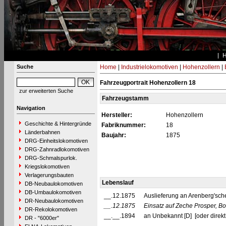
Suche
Home
|
Industrielokomotiven
|
Hohenzollern
|
Fahrzeugportrait Hohenzollern 18
zur erweiterten Suche
Fahrzeugstamm
Navigation
Hersteller:
Hohenzollern
Geschichte & Hintergründe
Fabriknummer:
18
Länderbahnen
Baujahr:
1875
DRG-Einheitslokomotiven
DRG-Zahnradlokomotiven
DRG-Schmalspurlok.
Kriegslokomotiven
Verlagerungsbauten
Lebenslauf
DB-Neubaulokomotiven
DB-Umbaulokomotiven
__.12.1875
Auslieferung an Arenberg'sch
DR-Neubaulokomotiven
__.12.1875
Einsatz auf Zeche Prosper, Bo
DR-Rekolokomotiven
__.__.1894
an Unbekannt [D] [oder direkt 
DR - "6000er"