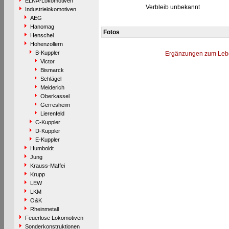
ELNA-Lokomotiven
Verbleib unbekannt
Industrielokomotiven
AEG
Hanomag
Fotos
Henschel
Hohenzollern
B-Kuppler
Ergänzungen zum Leb
Victor
Bismarck
Schlägel
Meiderich
Oberkassel
Gerresheim
Lierenfeld
C-Kuppler
D-Kuppler
E-Kuppler
Humboldt
Jung
Krauss-Maffei
Krupp
LEW
LKM
O&K
Rheinmetall
Feuerlose Lokomotiven
Sonderkonstruktionen