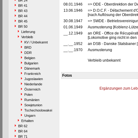
BR 24
08.01.1946
=> ODE - Oberdirektion der D
BR 41
13.06.1946
=> D.O.C.F. - Détachement d'
BR 43
[nach Auflösung der Oberdire
BR 44
30.08.1947
=> SWDE - Betriebsvereinigu
BR 45
BR 50
01.06.1949
Ausmusterung [Koblenz-Lütze
Lieferung
__.12.1949
an ORE - Office de Récupérat
Verbleib
[Lokomotive ging nicht in den
KV / Unbekannt
__.__.1952
an DSB - Danske Statsbaner 
BRD
__.__.1970
Ausmusterung
DDR
Belgien
Verbleib unbekannt
Bulgarien
Dänemark
Frankreich
Fotos
Jugoslawien
Niederlande
Ergänzungen zum Leb
Österreich
Polen
Rumänien
Sowjetunion
Tschechoslowakei
Ungarn
Erhalten
BR 62
BR 64
BR 71