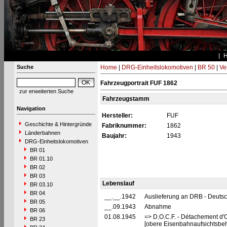
Suche
Home
|
DRG-Einheitslokomotiven
|
BR 50
|
Ve
Fahrzeugportrait FUF 1862
zur erweiterten Suche
Fahrzeugstamm
Navigation
Hersteller:
FUF
Geschichte & Hintergründe
Fabriknummer:
1862
Länderbahnen
Baujahr:
1943
DRG-Einheitslokomotiven
BR 01
BR 01.10
BR 02
BR 03
Lebenslauf
BR 03.10
BR 04
__.__.1942
Auslieferung an DRB - Deuts
BR 05
__.09.1943
Abnahme
BR 06
01.08.1945
=> D.O.C.F. - Détachement d'
BR 23
[obere Eisenbahnaufsichtsbeh