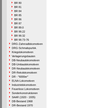
BR 80
BR 81
BR 84
BR 85
BR 86
BR 87
BR 89.0
BR 99.22
BR 99.32
BR 99.73-76
DRG-Zahnradlokomotiven
DRG-Schmalspurlok.
Kriegslokomotiven
Verlagerungsbauten
DB-Neubaulokomotiven
DB-Umbaulokomotiven
DR-Neubaulokomotiven
DR-Rekolokomotiven
DR - "6000er"
ELNA-Lokomotiven
Industrielokomotiven
Feuerlose Lokomotiven
Sonderkonstruktionen
SAAR (1920 - 1935)
DB-Bestand 1968
DR-Bestand 1970