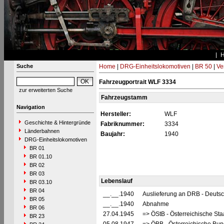
Suche
Home
|
DRG-Einheitslokomotiven
|
BR 50
|
Ve
Fahrzeugportrait WLF 3334
zur erweiterten Suche
Fahrzeugstamm
Navigation
Hersteller:
WLF
Geschichte & Hintergründe
Fabriknummer:
3334
Länderbahnen
Baujahr:
1940
DRG-Einheitslokomotiven
BR 01
BR 01.10
BR 02
BR 03
Lebenslauf
BR 03.10
BR 04
__.__.1940
Auslieferung an DRB - Deuts
BR 05
__.__.1940
Abnahme
BR 06
27.04.1945
=> ÖStB - Österreichische St
BR 23