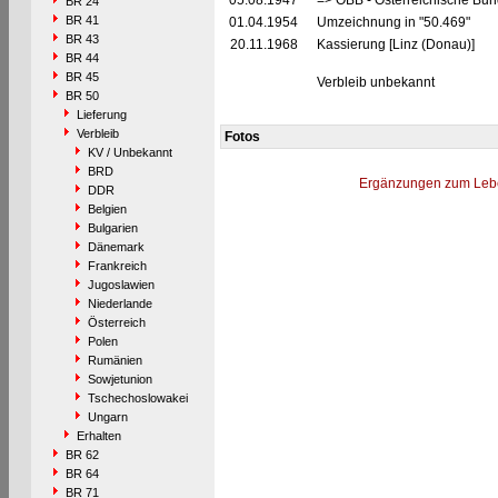
05.08.1947
=> ÖBB - Österreichische Bu
BR 24
BR 41
01.04.1954
Umzeichnung in "50.469"
BR 43
20.11.1968
Kassierung [Linz (Donau)]
BR 44
BR 45
Verbleib unbekannt
BR 50
Lieferung
Verbleib
Fotos
KV / Unbekannt
BRD
Ergänzungen zum Leb
DDR
Belgien
Bulgarien
Dänemark
Frankreich
Jugoslawien
Niederlande
Österreich
Polen
Rumänien
Sowjetunion
Tschechoslowakei
Ungarn
Erhalten
BR 62
BR 64
BR 71