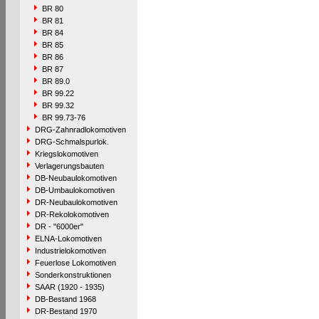
BR 80
BR 81
BR 84
BR 85
BR 86
BR 87
BR 89.0
BR 99.22
BR 99.32
BR 99.73-76
DRG-Zahnradlokomotiven
DRG-Schmalspurlok.
Kriegslokomotiven
Verlagerungsbauten
DB-Neubaulokomotiven
DB-Umbaulokomotiven
DR-Neubaulokomotiven
DR-Rekolokomotiven
DR - "6000er"
ELNA-Lokomotiven
Industrielokomotiven
Feuerlose Lokomotiven
Sonderkonstruktionen
SAAR (1920 - 1935)
DB-Bestand 1968
DR-Bestand 1970