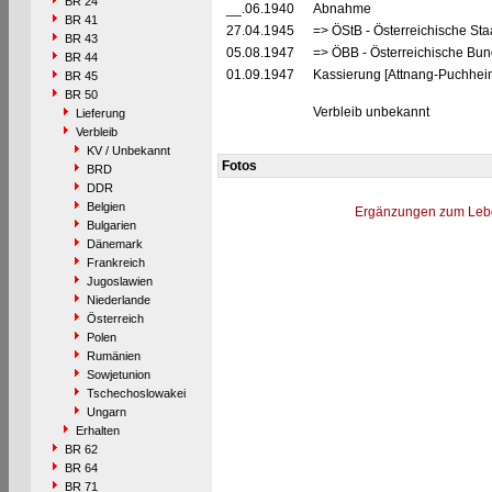
BR 24
__.06.1940
Abnahme
BR 41
27.04.1945
=> ÖStB - Österreichische St
BR 43
05.08.1947
=> ÖBB - Österreichische Bu
BR 44
01.09.1947
Kassierung [Attnang-Puchhei
BR 45
BR 50
Verbleib unbekannt
Lieferung
Verbleib
KV / Unbekannt
Fotos
BRD
DDR
Belgien
Ergänzungen zum Leb
Bulgarien
Dänemark
Frankreich
Jugoslawien
Niederlande
Österreich
Polen
Rumänien
Sowjetunion
Tschechoslowakei
Ungarn
Erhalten
BR 62
BR 64
BR 71