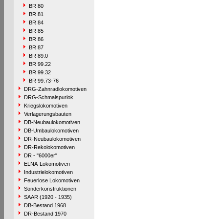
BR 80
BR 81
BR 84
BR 85
BR 86
BR 87
BR 89.0
BR 99.22
BR 99.32
BR 99.73-76
DRG-Zahnradlokomotiven
DRG-Schmalspurlok.
Kriegslokomotiven
Verlagerungsbauten
DB-Neubaulokomotiven
DB-Umbaulokomotiven
DR-Neubaulokomotiven
DR-Rekolokomotiven
DR - "6000er"
ELNA-Lokomotiven
Industrielokomotiven
Feuerlose Lokomotiven
Sonderkonstruktionen
SAAR (1920 - 1935)
DB-Bestand 1968
DR-Bestand 1970