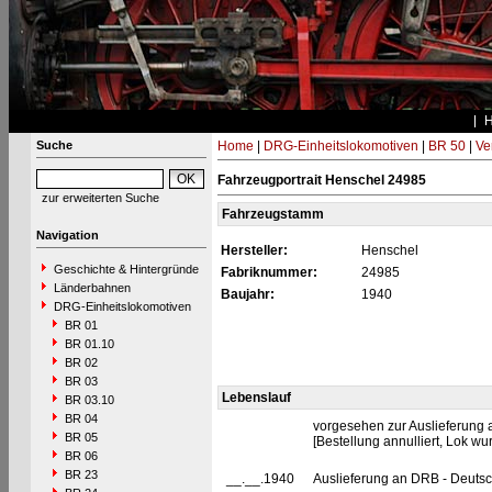
Suche
Home
|
DRG-Einheitslokomotiven
|
BR 50
|
Ve
Fahrzeugportrait Henschel 24985
zur erweiterten Suche
Fahrzeugstamm
Navigation
Hersteller:
Henschel
Geschichte & Hintergründe
Fabriknummer:
24985
Länderbahnen
Baujahr:
1940
DRG-Einheitslokomotiven
BR 01
BR 01.10
BR 02
BR 03
Lebenslauf
BR 03.10
BR 04
vorgesehen zur Auslieferung 
BR 05
[Bestellung annulliert, Lok wu
BR 06
BR 23
__.__.1940
Auslieferung an DRB - Deuts