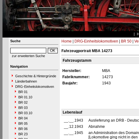
Suche
Home
|
DRG-Einheitslokomotiven
|
BR 50
|
Ve
Fahrzeugportrait MBA 14273
zur erweiterten Suche
Fahrzeugstamm
Navigation
Hersteller:
MBA
Geschichte & Hintergründe
Fabriknummer:
14273
Länderbahnen
Baujahr:
1943
DRG-Einheitslokomotiven
BR 01
BR 01.10
BR 02
BR 03
Lebenslauf
BR 03.10
BR 04
__.__.1943
Auslieferung an DRB - Deuts
BR 05
__.12.1943
Abnahme
BR 06
__.__.1945
an Administration des Domaine
BR 23
[Lokomotive ging nicht in de