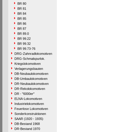
BR 80
BR 81
BR 84
BR 85
BR 86
BR 87
BR 89.0
BR 99.22
BR 99.32
BR 99.73-76
DRG-Zahnradlokomotiven
DRG-Schmalspurlok.
Kriegslokomotiven
Verlagerungsbauten
DB-Neubaulokomotiven
DB-Umbaulokomotiven
DR-Neubaulokomotiven
DR-Rekolokomotiven
DR - "6000er"
ELNA-Lokomotiven
Industrielokomotiven
Feuerlose Lokomotiven
Sonderkonstruktionen
SAAR (1920 - 1935)
DB-Bestand 1968
DR-Bestand 1970