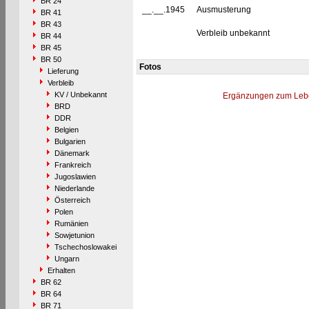
BR 24
__.__.1945
Ausmusterung
BR 41
BR 43
Verbleib unbekannt
BR 44
BR 45
BR 50
Fotos
Lieferung
Verbleib
KV / Unbekannt
Ergänzungen zum Leb
BRD
DDR
Belgien
Bulgarien
Dänemark
Frankreich
Jugoslawien
Niederlande
Österreich
Polen
Rumänien
Sowjetunion
Tschechoslowakei
Ungarn
Erhalten
BR 62
BR 64
BR 71