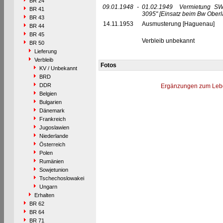
BR 24
09.01.1948
-
01.02.1949
Vermietung SW
BR 41
3095"
[Einsatz beim Bw Oberl
BR 43
14.11.1953
Ausmusterung [Haguenau]
BR 44
BR 45
Verbleib unbekannt
BR 50
Lieferung
Verbleib
Fotos
KV / Unbekannt
BRD
DDR
Ergänzungen zum Leb
Belgien
Bulgarien
Dänemark
Frankreich
Jugoslawien
Niederlande
Österreich
Polen
Rumänien
Sowjetunion
Tschechoslowakei
Ungarn
Erhalten
BR 62
BR 64
BR 71