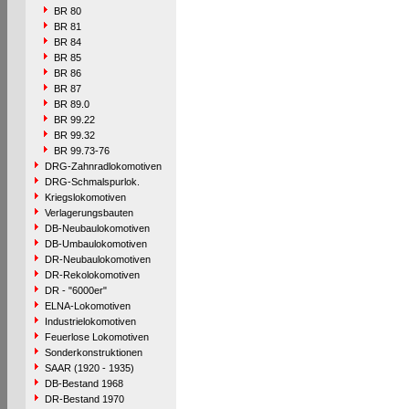
BR 80
BR 81
BR 84
BR 85
BR 86
BR 87
BR 89.0
BR 99.22
BR 99.32
BR 99.73-76
DRG-Zahnradlokomotiven
DRG-Schmalspurlok.
Kriegslokomotiven
Verlagerungsbauten
DB-Neubaulokomotiven
DB-Umbaulokomotiven
DR-Neubaulokomotiven
DR-Rekolokomotiven
DR - "6000er"
ELNA-Lokomotiven
Industrielokomotiven
Feuerlose Lokomotiven
Sonderkonstruktionen
SAAR (1920 - 1935)
DB-Bestand 1968
DR-Bestand 1970