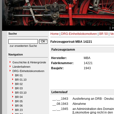
Suche
Home
|
DRG-Einheitslokomotiven
|
BR 50
|
Ve
Fahrzeugportrait MBA 14221
zur erweiterten Suche
Fahrzeugstamm
Navigation
Hersteller:
MBA
Geschichte & Hintergründe
Fabriknummer:
14221
Länderbahnen
Baujahr:
1943
DRG-Einheitslokomotiven
BR 01
BR 01.10
BR 02
BR 03
Lebenslauf
BR 03.10
BR 04
__.__.1943
Auslieferung an DRB - Deuts
BR 05
__.08.1943
Abnahme
BR 06
__.__.1945
an Administration des Domaine
BR 23
[Lokomotive ging nicht in de