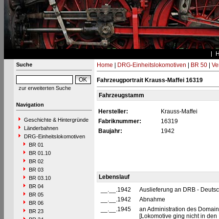
Suche
Home
|
DRG-Einheitslokomotiven
|
BR 50
|
Ve
Fahrzeugportrait Krauss-Maffei 16319
zur erweiterten Suche
Fahrzeugstamm
Navigation
Hersteller:
Krauss-Maffei
Geschichte & Hintergründe
Fabriknummer:
16319
Länderbahnen
Baujahr:
1942
DRG-Einheitslokomotiven
BR 01
BR 01.10
BR 02
BR 03
Lebenslauf
BR 03.10
BR 04
__.__.1942
Auslieferung an DRB - Deuts
BR 05
__.__.1942
Abnahme
BR 06
__.__.1945
an Administration des Domaine
BR 23
[Lokomotive ging nicht in de