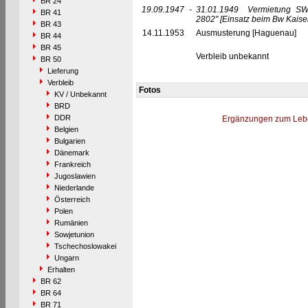
BR 24
19.09.1947
-
31.01.1949
Vermietung SW
BR 41
2802"
[Einsatz beim Bw Kaiser
BR 43
14.11.1953
Ausmusterung [Haguenau]
BR 44
BR 45
Verbleib unbekannt
BR 50
Lieferung
Verbleib
Fotos
KV / Unbekannt
BRD
DDR
Ergänzungen zum Leb
Belgien
Bulgarien
Dänemark
Frankreich
Jugoslawien
Niederlande
Österreich
Polen
Rumänien
Sowjetunion
Tschechoslowakei
Ungarn
Erhalten
BR 62
BR 64
BR 71