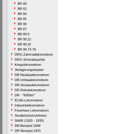
BR 80
BR 81
BR 84
BR 85
BR 86
BR 87
BR 89.0
BR 99.22
BR 99.32
BR 99.73-76
DRG-Zahnradlokomotiven
DRG-Schmalspurlok.
Kriegslokomotiven
Verlagerungsbauten
DB-Neubaulokomotiven
DB-Umbaulokomotiven
DR-Neubaulokomotiven
DR-Rekolokomotiven
DR - "6000er"
ELNA-Lokomotiven
Industrielokomotiven
Feuerlose Lokomotiven
Sonderkonstruktionen
SAAR (1920 - 1935)
DB-Bestand 1968
DR-Bestand 1970