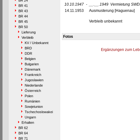
BR 24
10.10.1947
-
__.__.1949
Vermietung SWDE
BR 41
14.11.1953
Ausmusterung [Haguenau]
BR 43
BR 44
Verbleib unbekannt
BR 45
BR 50
Lieferung
Fotos
Verbleib
KV / Unbekannt
BRD
Ergänzungen zum Leb
DDR
Belgien
Bulgarien
Dänemark
Frankreich
Jugoslawien
Niederlande
Österreich
Polen
Rumänien
Sowjetunion
Tschechoslowakei
Ungarn
Erhalten
BR 62
BR 64
BR 71