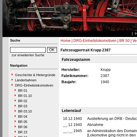
Suche
Home
|
DRG-Einheitslokomotiven
|
BR 50
|
Ve
Fahrzeugportrait Krupp 2387
zur erweiterten Suche
Fahrzeugstamm
Navigation
Hersteller:
Krupp
Geschichte & Hintergründe
Fabriknummer:
2387
Länderbahnen
Baujahr:
1940
DRG-Einheitslokomotiven
BR 01
BR 01.10
BR 02
BR 03
Lebenslauf
BR 03.10
BR 04
10.12.1940
Auslieferung an DRB - Deuts
BR 05
__.12.1940
Abnahme
BR 06
__.__.1945
an Administration des Domaine
BR 23
[Lokomotive ging nicht in de