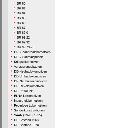
BR 80
BR 81
BR 84
BR 85
BR 86
BR 87
BR 89.0
BR 99.22
BR 99.32
BR 99.73-76
DRG-Zahnradlokomotiven
DRG-Schmalspurlok.
Kriegslokomotiven
Verlagerungsbauten
DB-Neubaulokomotiven
DB-Umbaulokomotiven
DR-Neubaulokomotiven
DR-Rekolokomotiven
DR - "6000er"
ELNA-Lokomotiven
Industrielokomotiven
Feuerlose Lokomotiven
Sonderkonstruktionen
SAAR (1920 - 1935)
DB-Bestand 1968
DR-Bestand 1970