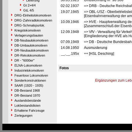
30.05.1925
Umzeichnung in "98 306"
Lieferung
Gt 2×4/4
02.02.1937
=> DRB - Deutsche Reichsbah
GtL 4/5
19.07.1945
=> OBL-USZ - Oberbetriebslei
DRG-Einheitslokomotiven
[Eisenbahnverwaltung der ame
DRG-Zahnradlokomotiven
10.09.1946
=> HVE - Hauptverwaltung de
DRG-Schmalspurlok.
[Zusammenschluß der Eisenba
Kriegslokomotiven
12.09.1948
=> VfV - Verwaltung für Verke
Verlagerungsbauten
[Eingliederung der HVE als Ha
DB-Neubaulokomotiven
07.09.1949
=> DB - Deutsche Bundesbahn
DB-Umbaulokomotiven
14.08.1950
Ausmusterung
DR-Neubaulokomotiven
__.__.195x
++ [HSL Desching]
DR-Rekolokomotiven
DR - "6000er"
ELNA-Lokomotiven
Fotos
Industrielokomotiven
Feuerlose Lokomotiven
Ergänzungen zum Leb
Sonderkonstruktionen
SAAR (1920 - 1935)
DB-Bestand 1968
DR-Bestand 1970
Auslandsbestände
Lokbestandslisten
Erhaltene Fahrzeuge
Zerlegungen