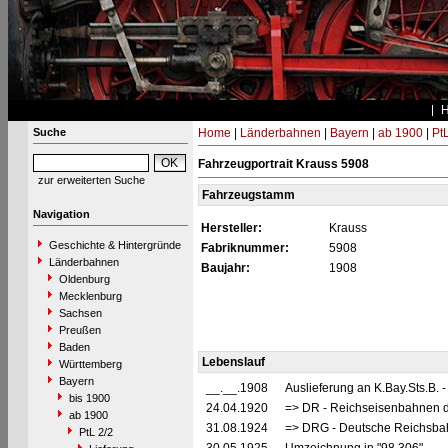
Suche
Home
|
Länderbahnen
|
Bayern
|
ab 1900
|
PtL
Fahrzeugportrait Krauss 5908
zur erweiterten Suche
Fahrzeugstamm
Navigation
Hersteller:
Krauss
Geschichte & Hintergründe
Fabriknummer:
5908
Länderbahnen
Baujahr:
1908
Oldenburg
Mecklenburg
Sachsen
Preußen
Baden
Lebenslauf
Württemberg
Bayern
__.__.1908
Auslieferung an K.Bay.Sts.B. 
bis 1900
24.04.1920
=> DR - Reichseisenbahnen d
ab 1900
31.08.1924
=> DRG - Deutsche Reichsbah
PtL 2/2