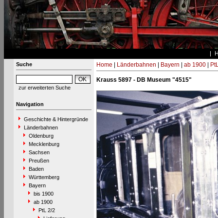
Suche
Home
|
Länderbahnen
|
Bayern
|
ab 1900
|
PtL
Krauss 5897 - DB Museum "4515"
zur erweiterten Suche
Navigation
Geschichte & Hintergründe
Länderbahnen
Oldenburg
Mecklenburg
Sachsen
Preußen
Baden
Württemberg
Bayern
bis 1900
ab 1900
PtL 2/2