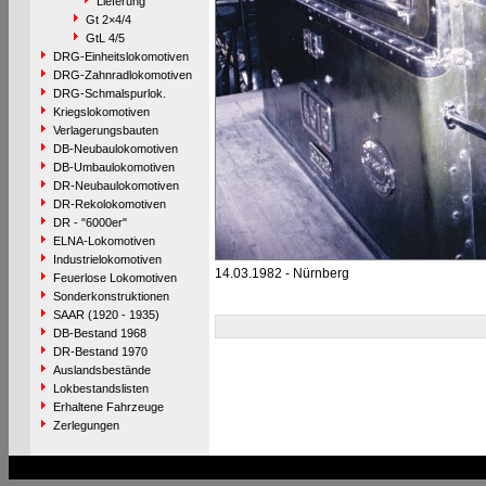
Lieferung
Gt 2×4/4
GtL 4/5
DRG-Einheitslokomotiven
DRG-Zahnradlokomotiven
DRG-Schmalspurlok.
Kriegslokomotiven
Verlagerungsbauten
DB-Neubaulokomotiven
DB-Umbaulokomotiven
DR-Neubaulokomotiven
DR-Rekolokomotiven
DR - "6000er"
ELNA-Lokomotiven
Industrielokomotiven
14.03.1982 - Nürnberg
Feuerlose Lokomotiven
Sonderkonstruktionen
SAAR (1920 - 1935)
DB-Bestand 1968
DR-Bestand 1970
Auslandsbestände
Lokbestandslisten
Erhaltene Fahrzeuge
Zerlegungen