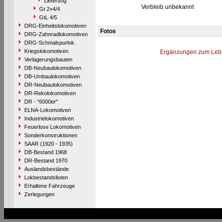
Lieferung
Verbleib unbekannt
Gt 2×4/4
GtL 4/5
DRG-Einheitslokomotiven
Fotos
DRG-Zahnradlokomotiven
DRG-Schmalspurlok.
Kriegslokomotiven
Ergänzungen zum Leb
Verlagerungsbauten
DB-Neubaulokomotiven
DB-Umbaulokomotiven
DR-Neubaulokomotiven
DR-Rekolokomotiven
DR - "6000er"
ELNA-Lokomotiven
Industrielokomotiven
Feuerlose Lokomotiven
Sonderkonstruktionen
SAAR (1920 - 1935)
DB-Bestand 1968
DR-Bestand 1970
Auslandsbestände
Lokbestandslisten
Erhaltene Fahrzeuge
Zerlegungen