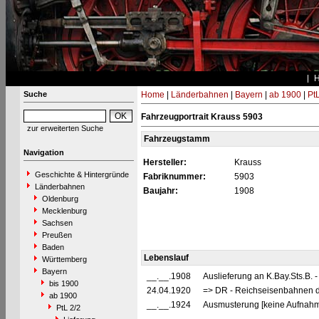
Suche
Home
|
Länderbahnen
|
Bayern
|
ab 1900
|
PtL
Fahrzeugportrait Krauss 5903
zur erweiterten Suche
Fahrzeugstamm
Navigation
Hersteller:
Krauss
Geschichte & Hintergründe
Fabriknummer:
5903
Länderbahnen
Baujahr:
1908
Oldenburg
Mecklenburg
Sachsen
Preußen
Baden
Lebenslauf
Württemberg
Bayern
__.__.1908
Auslieferung an K.Bay.Sts.B. 
bis 1900
24.04.1920
=> DR - Reichseisenbahnen d
ab 1900
__.__.1924
Ausmusterung [keine Aufnah
PtL 2/2