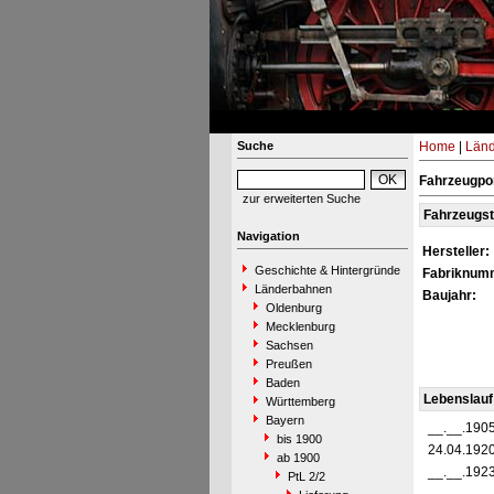
Suche
Home
|
Län
Fahrzeugpor
zur erweiterten Suche
Fahrzeugs
Navigation
Hersteller:
Geschichte & Hintergründe
Fabriknum
Länderbahnen
Baujahr:
Oldenburg
Mecklenburg
Sachsen
Preußen
Baden
Lebenslauf
Württemberg
Bayern
__.__.190
bis 1900
24.04.192
ab 1900
__.__.192
PtL 2/2