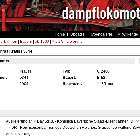
Home
Updates
Typengalerie
Mitwirkende
derbahnen
|
Bayern
|
ab 1900
|
PtL 2/2
|
Lieferung
trait Krauss 5344
tamm
Krauss
Typ:
C 2400
mer:
5344
Bauart:
B-h2t
1905
Spurweite:
1435 mm
5
Auslieferung an K.Bay.Sts.B. - Königlich Bayerische Staats-Eisenbahnen [D] "
0
=> DR - Reichseisenbahnen des Deutschen Reiches, Gruppenverwaltung Baye
3
Ausmusterung