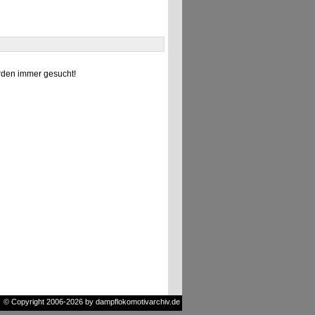
den immer gesucht!
© Copyright 2006-2026 by dampflokomotivarchiv.de