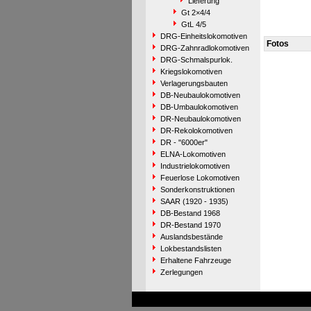
Lieferung
Gt 2×4/4
GtL 4/5
DRG-Einheitslokomotiven
Fotos
DRG-Zahnradlokomotiven
DRG-Schmalspurlok.
Kriegslokomotiven
Verlagerungsbauten
DB-Neubaulokomotiven
DB-Umbaulokomotiven
DR-Neubaulokomotiven
DR-Rekolokomotiven
DR - "6000er"
ELNA-Lokomotiven
Industrielokomotiven
Feuerlose Lokomotiven
Sonderkonstruktionen
SAAR (1920 - 1935)
DB-Bestand 1968
DR-Bestand 1970
Auslandsbestände
Lokbestandslisten
Erhaltene Fahrzeuge
Zerlegungen