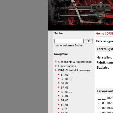
Suche
Home
|
DRG-
Fahrzeugpor
zur erweiterten Suche
Fahrzeugs
Navigation
Hersteller:
Geschichte & Hintergründe
Fabriknum
Länderbahnen
Baujahr:
DRG-Einheitslokomotiven
BR 01
BR 01.10
BR 02
BR 03
Lebenslauf
BR 03.10
BR 04
__.__.192
BR 05
08.01.192
BR 06
02.02.193
BR 23