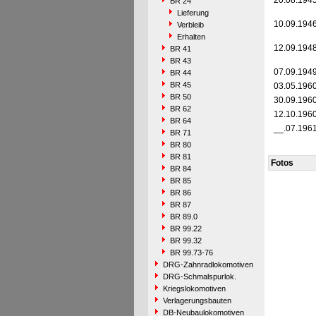
20.08.194
BR 24
Lieferung
10.09.194
Verbleib
Erhalten
12.09.194
BR 41
BR 43
07.09.194
BR 44
BR 45
03.05.196
BR 50
30.09.196
BR 62
12.10.196
BR 64
__.07.196
BR 71
BR 80
BR 81
Fotos
BR 84
BR 85
BR 86
BR 87
BR 89.0
BR 99.22
BR 99.32
BR 99.73-76
DRG-Zahnradlokomotiven
DRG-Schmalspurlok.
Kriegslokomotiven
Verlagerungsbauten
DB-Neubaulokomotiven