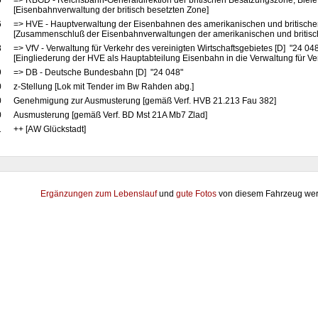
5
=> RBGD - Reichsbahn-Generaldirektion der britischen Besatzungszone, Bielef
[Eisenbahnverwaltung der britisch besetzten Zone]
6
=> HVE - Hauptverwaltung der Eisenbahnen des amerikanischen und britische
[Zusammenschluß der Eisenbahnverwaltungen der amerikanischen und britis
8
=> VfV - Verwaltung für Verkehr des vereinigten Wirtschaftsgebietes [D] "24 04
[Eingliederung der HVE als Hauptabteilung Eisenbahn in die Verwaltung für Ve
9
=> DB - Deutsche Bundesbahn [D] "24 048"
0
z-Stellung [Lok mit Tender im Bw Rahden abg.]
0
Genehmigung zur Ausmusterung [gemäß Verf. HVB 21.213 Fau 382]
0
Ausmusterung [gemäß Verf. BD Mst 21A Mb7 Zlad]
1
++ [AW Glückstadt]
Ergänzungen zum Lebenslauf
und
gute Fotos
von diesem Fahrzeug wer