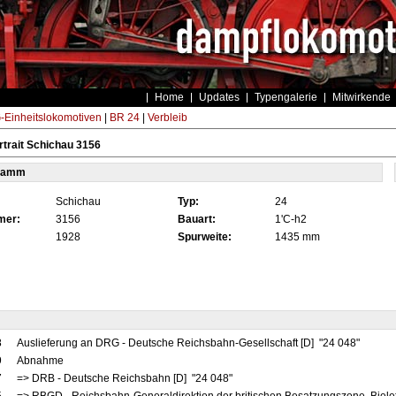
Home
Updates
Typengalerie
Mitwirkende
Einheitslokomotiven
|
BR 24
|
Verbleib
trait Schichau 3156
tamm
Schichau
Typ:
24
mer:
3156
Bauart:
1'C-h2
1928
Spurweite:
1435 mm
8
Auslieferung an DRG - Deutsche Reichsbahn-Gesellschaft [D] "24 048"
9
Abnahme
7
=> DRB - Deutsche Reichsbahn [D] "24 048"