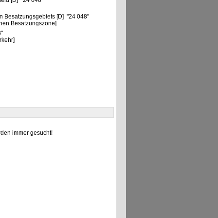
eld [D] "24 048"
n Besatzungsgebiets [D] "24 048"
chen Besatzungszone]
8"
rkehr]
den immer gesucht!