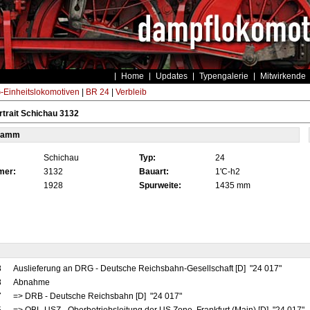
Home
Updates
Typengalerie
Mitwirkende
Einheitslokomotiven
|
BR 24
|
Verbleib
trait Schichau 3132
tamm
Schichau
Typ:
24
mer:
3132
Bauart:
1'C-h2
1928
Spurweite:
1435 mm
8
Auslieferung an DRG - Deutsche Reichsbahn-Gesellschaft [D] "24 017"
8
Abnahme
7
=> DRB - Deutsche Reichsbahn [D] "24 017"