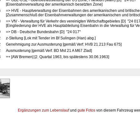
5
=> OBL-USZ - Oberbetriebsleitung der US Zone, Frankfurt (Main) [D] "24 017"
[Eisenbahnverwaltung der amerikanisch besetzten Zone]
6
=> HVE - Hauptverwaltung der Eisenbahnen des amerikanischen und britische
[Zusammenschluß der Eisenbahnverwaltungen der amerikanischen und britis
8
=> VfV - Verwaltung für Verkehr des vereinigten Wirtschaftsgebietes [D] "24 01
[Eingliederung der HVE als Hauptabteilung Eisenbahn in die Verwaltung für Ve
9
=> DB - Deutsche Bundesbahn [D] "24 017"
2
z-Stellung [Lok mit Tender im Bf Sulingen (Han) abg.]
2
Genehmigung zur Ausmusterung [gemäß Verf. HVB 21.213 Fau 675]
2
Ausmusterung [gemäß Verf. BD Mst 21 A M67 Zlad]
3
++ [AW Bremen] [2. Quartal 1963, bis spätestens 30.06.1963]
Ergänzungen zum Lebenslauf
und
gute Fotos
von diesem Fahrzeug wer