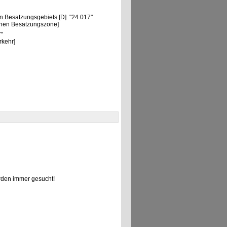
n Besatzungsgebiets [D] "24 017"
chen Besatzungszone]
7"
rkehr]
den immer gesucht!