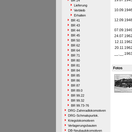
19.07.194
BR 24
Lieferung
10.09.194
Verbleib
Erhalten
12.09.194
BR 41
BR 43
07.09.194
BR 44
BR 45
24.07.196
BR 50
12.11.196
BR 62
20.11.196
BR 64
__.__.196
BR 71
BR 80
BR 81
Fotos
BR 84
BR 85
BR 86
BR 87
BR 89.0
BR 99.22
BR 99.32
BR 99.73-76
DRG-Zahnradlokomotiven
DRG-Schmalspurlok.
Kriegslokomotiven
Verlagerungsbauten
DB-Neubaulokomotiven