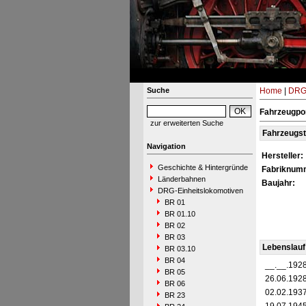
Suche
Home
|
DRG-
Fahrzeugpor
zur erweiterten Suche
Fahrzeugs
Navigation
Hersteller:
Geschichte & Hintergründe
Fabriknum
Länderbahnen
Baujahr:
DRG-Einheitslokomotiven
BR 01
BR 01.10
BR 02
BR 03
Lebenslauf
BR 03.10
BR 04
__.__.192
BR 05
26.06.192
BR 06
02.02.193
BR 23