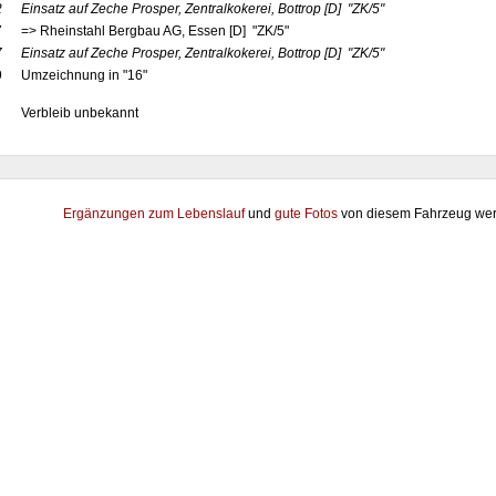
2
Einsatz auf Zeche Prosper, Zentralkokerei, Bottrop
[D]
"ZK/5"
7
=> Rheinstahl Bergbau AG, Essen [D] "ZK/5"
7
Einsatz auf Zeche Prosper, Zentralkokerei, Bottrop
[D]
"ZK/5"
9
Umzeichnung in "16"
Verbleib unbekannt
Ergänzungen zum Lebenslauf
und
gute Fotos
von diesem Fahrzeug wer