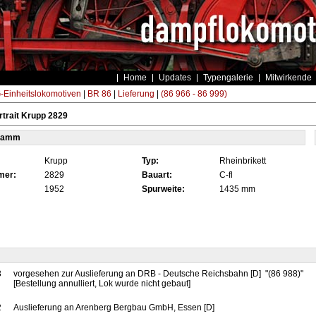
Home
Updates
Typengalerie
Mitwirkende
Einheitslokomotiven
|
BR 86
|
Lieferung
|
(86 966 - 86 999)
trait Krupp 2829
tamm
Krupp
Typ:
Rheinbrikett
mer:
2829
Bauart:
C-fl
1952
Spurweite:
1435 mm
3
vorgesehen zur Auslieferung an DRB - Deutsche Reichsbahn [D] "(86 988)"
[Bestellung annulliert, Lok wurde nicht gebaut]
2
Auslieferung an Arenberg Bergbau GmbH, Essen [D]