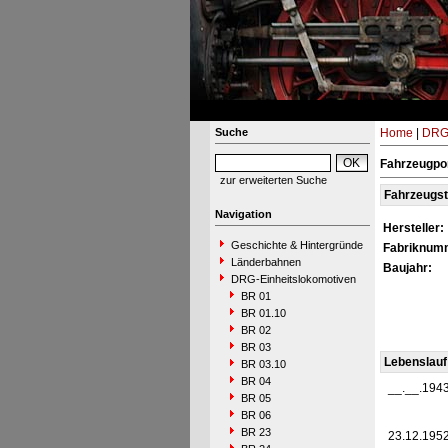
Suche
Home
|
DRG-
Fahrzeugpor
zur erweiterten Suche
Fahrzeugs
Navigation
Hersteller:
Geschichte & Hintergründe
Fabriknum
Länderbahnen
Baujahr:
DRG-Einheitslokomotiven
BR 01
BR 01.10
BR 02
BR 03
Lebenslauf
BR 03.10
BR 04
__.__.194
BR 05
BR 06
BR 23
23.12.195