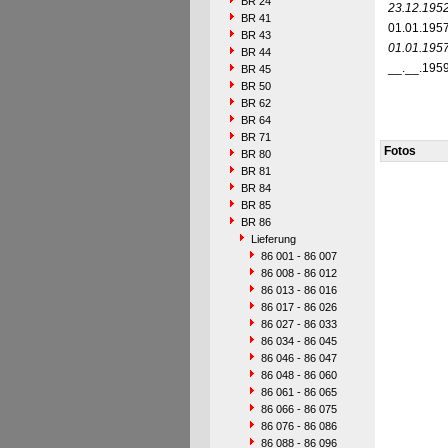
BR 24
23.12.195
BR 41
01.01.195
BR 43
01.01.195
BR 44
__.__.195
BR 45
BR 50
BR 62
BR 64
BR 71
Fotos
BR 80
BR 81
BR 84
BR 85
BR 86
Lieferung
86 001 - 86 007
86 008 - 86 012
86 013 - 86 016
86 017 - 86 026
86 027 - 86 033
86 034 - 86 045
86 046 - 86 047
86 048 - 86 060
86 061 - 86 065
86 066 - 86 075
86 076 - 86 086
86 088 - 86 096