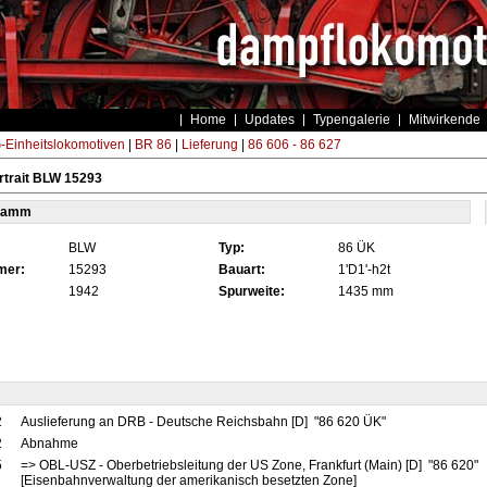
Home
Updates
Typengalerie
Mitwirkende
Einheitslokomotiven
|
BR 86
|
Lieferung
|
86 606 - 86 627
rtrait BLW 15293
tamm
BLW
Typ:
86 ÜK
mer:
15293
Bauart:
1'D1'-h2t
1942
Spurweite:
1435 mm
2
Auslieferung an DRB - Deutsche Reichsbahn [D] "86 620 ÜK"
2
Abnahme
5
=> OBL-USZ - Oberbetriebsleitung der US Zone, Frankfurt (Main) [D] "86 620"
[Eisenbahnverwaltung der amerikanisch besetzten Zone]