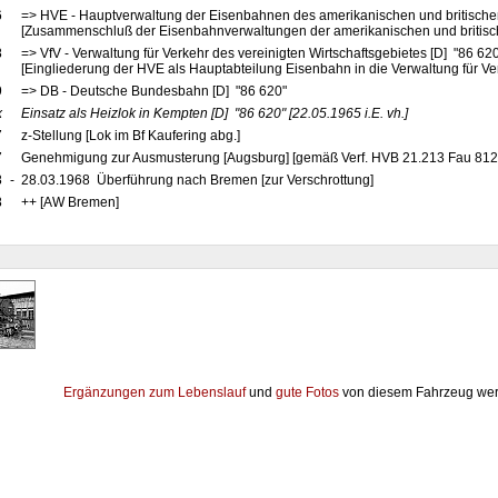
6
=> HVE - Hauptverwaltung der Eisenbahnen des amerikanischen und britische
[Zusammenschluß der Eisenbahnverwaltungen der amerikanischen und britis
8
=> VfV - Verwaltung für Verkehr des vereinigten Wirtschaftsgebietes [D] "86 62
[Eingliederung der HVE als Hauptabteilung Eisenbahn in die Verwaltung für Ve
9
=> DB - Deutsche Bundesbahn [D] "86 620"
x
Einsatz als Heizlok in Kempten
[D]
"86 620"
[22.05.1965 i.E. vh.]
7
z-Stellung [Lok im Bf Kaufering abg.]
7
Genehmigung zur Ausmusterung [Augsburg] [gemäß Verf. HVB 21.213 Fau 812
8
-
28.03.1968 Überführung nach Bremen [zur Verschrottung]
8
++ [AW Bremen]
Ergänzungen zum Lebenslauf
und
gute Fotos
von diesem Fahrzeug wer