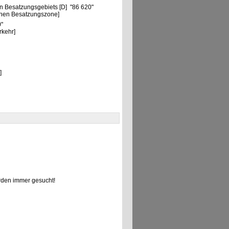
n Besatzungsgebiets [D] "86 620"
chen Besatzungszone]
0"
rkehr]
]
den immer gesucht!