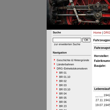
Suche
Home
|
DRG-
Fahrzeugpo
zur erweiterten Suche
Fahrzeugs
Navigation
Hersteller:
Geschichte & Hintergründe
Fabriknum
Länderbahnen
Baujahr:
DRG-Einheitslokomotiven
BR 01
BR 01.10
BR 02
BR 03
Lebenslauf
BR 03.10
BR 04
__.__.194
BR 05
27.11.194
BR 06
19.07.194
BR 23