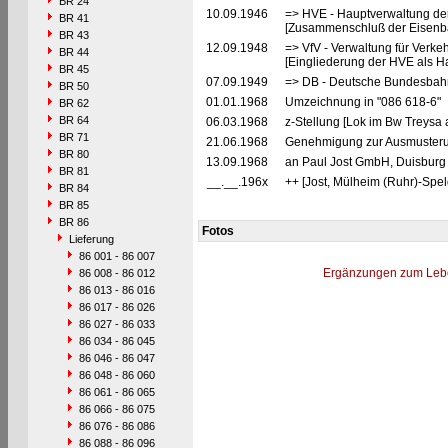
BR 24
10.09.1946
=> HVE - Hauptverwaltung de
BR 41
[Zusammenschluß der Eisenba
BR 43
12.09.1948
=> VfV - Verwaltung für Verke
BR 44
[Eingliederung der HVE als Ha
BR 45
07.09.1949
=> DB - Deutsche Bundesbahn
BR 50
01.01.1968
Umzeichnung in "086 618-6"
BR 62
BR 64
06.03.1968
z-Stellung [Lok im Bw Treysa 
BR 71
21.06.1968
Genehmigung zur Ausmusterun
BR 80
13.09.1968
an Paul Jost GmbH, Duisburg 
BR 81
__.__.196x
++ [Jost, Mülheim (Ruhr)-Spel
BR 84
BR 85
BR 86
Fotos
Lieferung
86 001 - 86 007
Ergänzungen zum Leb
86 008 - 86 012
86 013 - 86 016
86 017 - 86 026
86 027 - 86 033
86 034 - 86 045
86 046 - 86 047
86 048 - 86 060
86 061 - 86 065
86 066 - 86 075
86 076 - 86 086
86 088 - 86 096