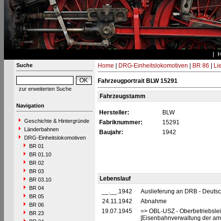
Suche
Home
|
DRG-Einheitslokomotiven
|
BR 86
|
Li
Fahrzeugportrait BLW 15291
zur erweiterten Suche
Fahrzeugstamm
Navigation
Hersteller:
BLW
Geschichte & Hintergründe
Fabriknummer:
15291
Länderbahnen
Baujahr:
1942
DRG-Einheitslokomotiven
BR 01
BR 01.10
BR 02
BR 03
Lebenslauf
BR 03.10
BR 04
__.__.1942
Auslieferung an DRB - Deuts
BR 05
24.11.1942
Abnahme
BR 06
19.07.1945
=> OBL-USZ - Oberbetriebslei
BR 23
[Eisenbahnverwaltung der ame