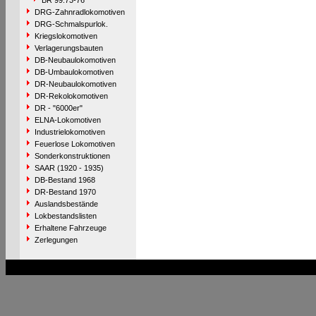
BR 99.73-76
DRG-Zahnradlokomotiven
DRG-Schmalspurlok.
Kriegslokomotiven
Verlagerungsbauten
DB-Neubaulokomotiven
DB-Umbaulokomotiven
DR-Neubaulokomotiven
DR-Rekolokomotiven
DR - "6000er"
ELNA-Lokomotiven
Industrielokomotiven
Feuerlose Lokomotiven
Sonderkonstruktionen
SAAR (1920 - 1935)
DB-Bestand 1968
DR-Bestand 1970
Auslandsbestände
Lokbestandslisten
Erhaltene Fahrzeuge
Zerlegungen