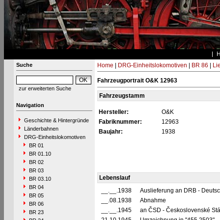
Suche
Home
|
DRG-Einheitslokomotiven
|
BR 86
|
Li
Fahrzeugportrait O&K 12963
zur erweiterten Suche
Fahrzeugstamm
Navigation
Hersteller:
O&K
Geschichte & Hintergründe
Fabriknummer:
12963
Länderbahnen
Baujahr:
1938
DRG-Einheitslokomotiven
BR 01
BR 01.10
BR 02
BR 03
Lebenslauf
BR 03.10
BR 04
__.__.1938
Auslieferung an DRB - Deuts
BR 05
__.08.1938
Abnahme
BR 06
__.__.1945
an ČSD - Československé Stá
BR 23