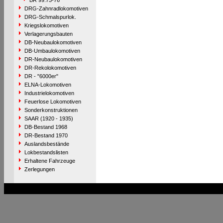
BR 99.73-76
DRG-Zahnradlokomotiven
DRG-Schmalspurlok.
Kriegslokomotiven
Verlagerungsbauten
DB-Neubaulokomotiven
DB-Umbaulokomotiven
DR-Neubaulokomotiven
DR-Rekolokomotiven
DR - "6000er"
ELNA-Lokomotiven
Industrielokomotiven
Feuerlose Lokomotiven
Sonderkonstruktionen
SAAR (1920 - 1935)
DB-Bestand 1968
DR-Bestand 1970
Auslandsbestände
Lokbestandslisten
Erhaltene Fahrzeuge
Zerlegungen