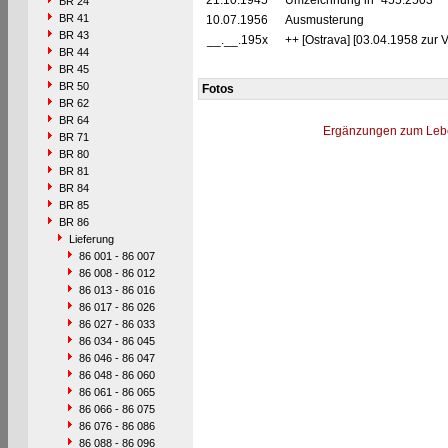
21.10.1945
Umzeichnung in "455.2503"
BR 24
BR 41
10.07.1956
Ausmusterung
BR 43
__.__.195x
++ [Ostrava] [03.04.1958 zur 
BR 44
BR 45
BR 50
Fotos
BR 62
BR 64
Ergänzungen zum Leb
BR 71
BR 80
BR 81
BR 84
BR 85
BR 86
Lieferung
86 001 - 86 007
86 008 - 86 012
86 013 - 86 016
86 017 - 86 026
86 027 - 86 033
86 034 - 86 045
86 046 - 86 047
86 048 - 86 060
86 061 - 86 065
86 066 - 86 075
86 076 - 86 086
86 088 - 86 096