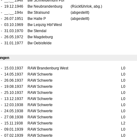
-
__.__.194x
Bw Schneidemühl Pbf
-
19.12.1946
Bw Neubrandenburg
(Rückführlok, abg.)
-
__.__.194x
Bw Stralsund
(abgestellt)
-
26.07.1951
Bw Halle P
(abgestellt)
-
03.10.1969
Bw Leipzig Hbf West
-
31.03.1970
Bw Stendal
-
26.05.1972
Bw Magdeburg
-
31.01.1977
Bw Oebisfelde
ungen
-
15.03.1937
RAW Brandenburg West
L0
-
14.05.1937
RAW Schwerte
L0
-
26.06.1937
RAW Schwerte
L0
-
19.08.1937
RAW Schwerte
L0
-
25.10.1937
RAW Schwerte
L0
-
13.12.1937
RAW Schwerte
L0
-
12.03.1938
RAW Schwerte
L0
-
24.05.1938
RAW Schwerte
L0
-
27.08.1938
RAW Schwerte
L0
-
15.11.1938
RAW Schwerte
L2
-
09.01.1939
RAW Schwerte
L0
-
07.02.1939
RAW Schwerte
L0