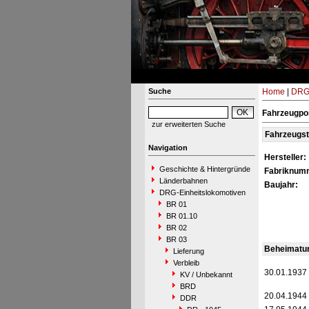
Suche
Home
|
DRG-
Fahrzeugpo
zur erweiterten Suche
Fahrzeugs
Navigation
Hersteller:
Geschichte & Hintergründe
Fabriknum
Länderbahnen
Baujahr:
DRG-Einheitslokomotiven
BR 01
BR 01.10
BR 02
BR 03
Beheimatu
Lieferung
Verbleib
30.01.1937
KV / Unbekannt
BRD
20.04.1944
DDR