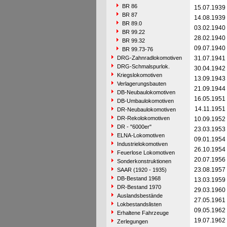
BR 86
15.07.1939
BR 87
14.08.1939
BR 89.0
03.02.1940
BR 99.22
28.02.1940
BR 99.32
09.07.1940
BR 99.73-76
DRG-Zahnradlokomotiven
31.07.1941
DRG-Schmalspurlok.
30.04.1942
Kriegslokomotiven
13.09.1943
Verlagerungsbauten
21.09.1944
DB-Neubaulokomotiven
16.05.1951
DB-Umbaulokomotiven
14.11.1951
DR-Neubaulokomotiven
DR-Rekolokomotiven
10.09.1952
DR - "6000er"
23.03.1953
ELNA-Lokomotiven
09.01.1954
Industrielokomotiven
26.10.1954
Feuerlose Lokomotiven
20.07.1956
Sonderkonstruktionen
23.08.1957
SAAR (1920 - 1935)
DB-Bestand 1968
13.03.1959
DR-Bestand 1970
29.03.1960
Auslandsbestände
27.05.1961
Lokbestandslisten
09.05.1962
Erhaltene Fahrzeuge
19.07.1962
Zerlegungen