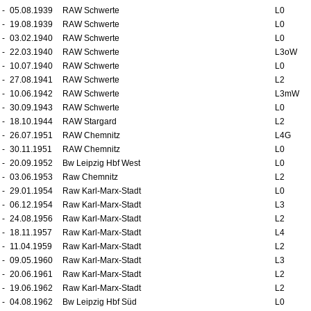
-
05.08.1939
RAW Schwerte
L0
-
19.08.1939
RAW Schwerte
L0
-
03.02.1940
RAW Schwerte
L0
-
22.03.1940
RAW Schwerte
L3oW
-
10.07.1940
RAW Schwerte
L0
-
27.08.1941
RAW Schwerte
L2
-
10.06.1942
RAW Schwerte
L3mW
-
30.09.1943
RAW Schwerte
L0
-
18.10.1944
RAW Stargard
L2
-
26.07.1951
RAW Chemnitz
L4G
-
30.11.1951
RAW Chemnitz
L0
-
20.09.1952
Bw Leipzig Hbf West
L0
-
03.06.1953
Raw Chemnitz
L2
-
29.01.1954
Raw Karl-Marx-Stadt
L0
-
06.12.1954
Raw Karl-Marx-Stadt
L3
-
24.08.1956
Raw Karl-Marx-Stadt
L2
-
18.11.1957
Raw Karl-Marx-Stadt
L4
-
11.04.1959
Raw Karl-Marx-Stadt
L2
-
09.05.1960
Raw Karl-Marx-Stadt
L3
-
20.06.1961
Raw Karl-Marx-Stadt
L2
-
19.06.1962
Raw Karl-Marx-Stadt
L2
-
04.08.1962
Bw Leipzig Hbf Süd
L0