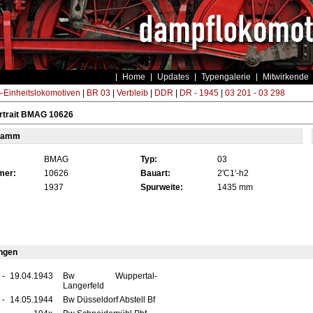
Home
Updates
Typengalerie
Mitwirkende
Einheitslokomotiven
|
BR 03
|
Verbleib
|
DDR
|
DR - 1945
|
03 201 - 03 298
rtrait BMAG 10626
tamm
BMAG
Typ:
03
mer:
10626
Bauart:
2'C1'-h2
1937
Spurweite:
1435 mm
ngen
-
19.04.1943
Bw Wuppertal-
Langerfeld
-
14.05.1944
Bw Düsseldorf Abstell Bf