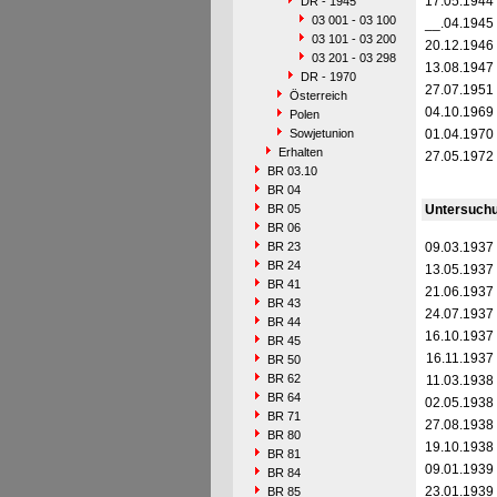
17.05.1944
DR - 1945
03 001 - 03 100
__.04.1945
03 101 - 03 200
20.12.1946
03 201 - 03 298
13.08.1947
DR - 1970
27.07.1951
Österreich
04.10.1969
Polen
Sowjetunion
01.04.1970
Erhalten
27.05.1972
BR 03.10
BR 04
BR 05
Untersuch
BR 06
BR 23
09.03.1937
BR 24
13.05.1937
BR 41
21.06.1937
BR 43
24.07.1937
BR 44
16.10.1937
BR 45
16.11.1937
BR 50
BR 62
11.03.1938
BR 64
02.05.1938
BR 71
27.08.1938
BR 80
19.10.1938
BR 81
09.01.1939
BR 84
23.01.1939
BR 85