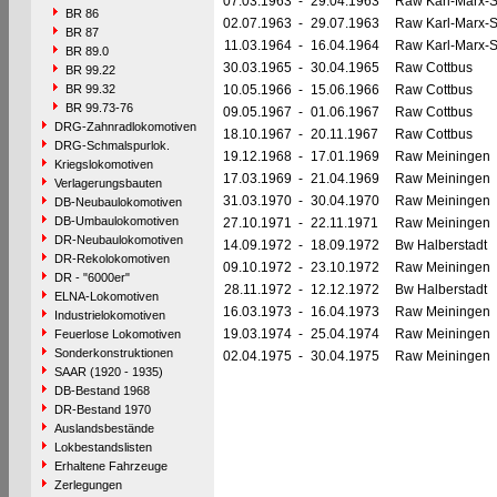
07.03.1963
-
29.04.1963
Raw Karl-Marx-S
BR 86
02.07.1963
-
29.07.1963
Raw Karl-Marx-S
BR 87
11.03.1964
-
16.04.1964
Raw Karl-Marx-S
BR 89.0
30.03.1965
-
30.04.1965
Raw Cottbus
BR 99.22
BR 99.32
10.05.1966
-
15.06.1966
Raw Cottbus
BR 99.73-76
09.05.1967
-
01.06.1967
Raw Cottbus
DRG-Zahnradlokomotiven
18.10.1967
-
20.11.1967
Raw Cottbus
DRG-Schmalspurlok.
19.12.1968
-
17.01.1969
Raw Meiningen
Kriegslokomotiven
17.03.1969
-
21.04.1969
Raw Meiningen
Verlagerungsbauten
31.03.1970
-
30.04.1970
Raw Meiningen
DB-Neubaulokomotiven
DB-Umbaulokomotiven
27.10.1971
-
22.11.1971
Raw Meiningen
DR-Neubaulokomotiven
14.09.1972
-
18.09.1972
Bw Halberstadt
DR-Rekolokomotiven
09.10.1972
-
23.10.1972
Raw Meiningen
DR - "6000er"
28.11.1972
-
12.12.1972
Bw Halberstadt
ELNA-Lokomotiven
16.03.1973
-
16.04.1973
Raw Meiningen
Industrielokomotiven
19.03.1974
-
25.04.1974
Raw Meiningen
Feuerlose Lokomotiven
Sonderkonstruktionen
02.04.1975
-
30.04.1975
Raw Meiningen
SAAR (1920 - 1935)
DB-Bestand 1968
DR-Bestand 1970
Auslandsbestände
Lokbestandslisten
Erhaltene Fahrzeuge
Zerlegungen