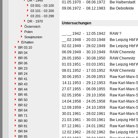
DR - 1945
01.05.1970
-
08.06.1972
Bw Halberstadt
03 001 - 03 100
09.06.1972
-
08.12.1983
Bw Oebisfelde
03 101 - 03 200
03 201 - 03 298
DR - 1970
Untersuchungen
Österreich
Polen
__.__.1942
-
12.05.1942
RAW ?
Sowjetunion
__.02.1948
-
20.03.1948
Bw Leipzig Hbf 
Erhalten
02.02.1949
-
28.02.1949
Bw Leipzig Hbf 
BR 03.10
06.09.1949
-
30.10.1949
RAW Chemnitz
BR 04
BR 05
26.05.1950
-
30.08.1950
RAW Chemnitz
BR 06
01.03.1951
-
03.03.1951
Bw Leipzig Hbf 
BR 23
08.01.1952
-
17.03.1952
RAW Chemnitz
BR 24
30.06.1953
-
26.09.1953
Raw Karl-Marx-S
BR 41
14.11.1953
-
29.12.1953
Raw Karl-Marx-S
BR 43
27.07.1955
-
06.09.1955
Raw Karl-Marx-S
BR 44
BR 45
02.05.1956
-
29.10.1956
Raw Karl-Marx-S
BR 50
14.04.1958
-
24.05.1958
Raw Karl-Marx-S
BR 62
12.09.1959
-
24.10.1959
Raw Karl-Marx-S
BR 64
30.01.1961
-
28.02.1961
Raw Karl-Marx-S
BR 71
21.03.1961
-
30.03.1961
Bw Leipzig Hbf 
BR 80
07.12.1961
-
24.01.1962
Raw Karl-Marx-S
BR 81
BR 84
12.02.1962
-
28.02.1962
Bw Leipzig Hbf 
BR 85