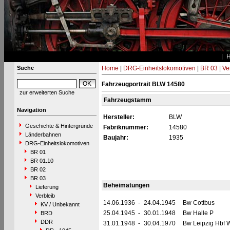
Suche
Home
|
DRG-Einheitslokomotiven
|
BR 03
|
Ve
Fahrzeugportrait BLW 14580
zur erweiterten Suche
Fahrzeugstamm
Navigation
Hersteller:
BLW
Geschichte & Hintergründe
Fabriknummer:
14580
Länderbahnen
Baujahr:
1935
DRG-Einheitslokomotiven
BR 01
BR 01.10
BR 02
BR 03
Beheimatungen
Lieferung
Verbleib
14.06.1936
-
24.04.1945
Bw Cottbus
KV / Unbekannt
25.04.1945
-
30.01.1948
Bw Halle P
BRD
DDR
31.01.1948
-
30.04.1970
Bw Leipzig Hbf 