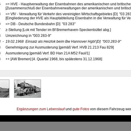
6
=> HVE - Hauptverwaltung der Eisenbahnen des amerikanischen und britische
[Zusammenschluß der Eisenbahnverwaltungen der amerikanischen und britis
8
=> VfV - Verwaltung für Verkehr des vereinigten Wirtschaftsgebietes [D] "03 28
[Eingliederung der HVE als Hauptabteilung Eisenbahn in die Verwaltung für Ve
9
=> DB - Deutsche Bundesbahn [D] "03 283"
7
z-Stellung [Lok mit Tender im Bf Bremerhaven-Speckenbüttel abg.]
8
Umzeichnung in "003 283-9"
8
-
19.02.1968
Einsatz als Heizlok beim Bw Hannover Hgbf
[D]
"003 283-9"
8
Genehmigung zur Ausmusterung [gemäß Verf. HVB 21.213 Fau 829]
8
Ausmusterung [gemäß Verf. BD Han 21A M52 Faul/1]
8
++ [AW Bremen] [4. Quartal 1968, bis spätestens 31.12.1968]
Ergänzungen zum Lebenslauf
und
gute Fotos
von diesem Fahrzeug wer