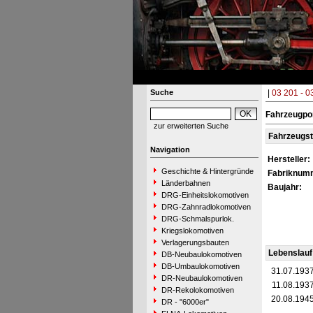
Suche
|
03 201 - 0
Fahrzeugpo
zur erweiterten Suche
Fahrzeugs
Navigation
Hersteller:
Geschichte & Hintergründe
Fabriknum
Länderbahnen
Baujahr:
DRG-Einheitslokomotiven
DRG-Zahnradlokomotiven
DRG-Schmalspurlok.
Kriegslokomotiven
Verlagerungsbauten
Lebenslauf
DB-Neubaulokomotiven
DB-Umbaulokomotiven
31.07.193
DR-Neubaulokomotiven
11.08.193
DR-Rekolokomotiven
20.08.194
DR - "6000er"