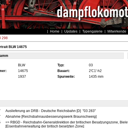
Home
Updates
Typengalerie
Mitwirkende
3 298
rtrait BLW 14675
tamm
BLW
Typ:
03
mer:
14675
Bauart:
2'C1'-h2
1937
Spurweite:
1435 mm
7
Auslieferung an DRB - Deutsche Reichsbahn [D] "03 283"
7
Abnahme [Reichsbahnausbesserungswerk Braunschweig]
5
=> RBGD - Reichsbahn-Generaldirektion der britischen Besatzungszone, Bielef
[Eisenbahnverwaltung der britisch besetzten Zone]