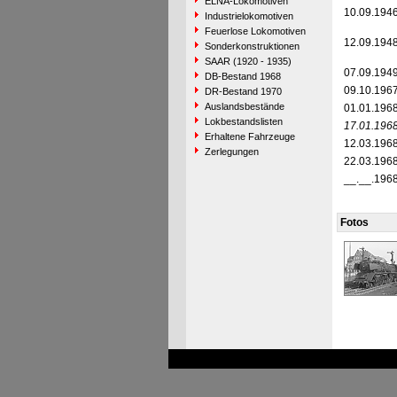
ELNA-Lokomotiven
10.09.194
Industrielokomotiven
Feuerlose Lokomotiven
12.09.194
Sonderkonstruktionen
SAAR (1920 - 1935)
07.09.194
DB-Bestand 1968
09.10.196
DR-Bestand 1970
Auslandsbestände
01.01.196
Lokbestandslisten
17.01.196
Erhaltene Fahrzeuge
12.03.196
Zerlegungen
22.03.196
__.__.196
Fotos