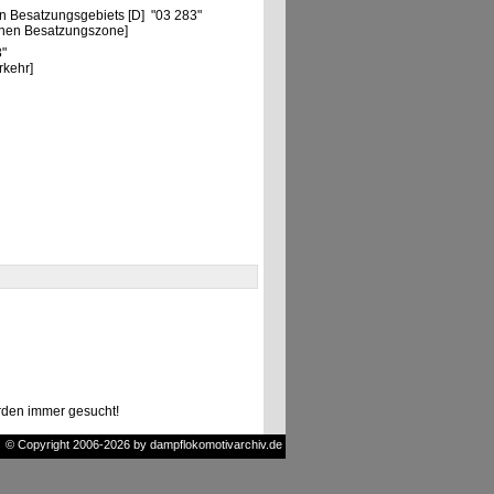
n Besatzungsgebiets [D] "03 283"
chen Besatzungszone]
3"
rkehr]
den immer gesucht!
© Copyright 2006-2026 by dampflokomotivarchiv.de