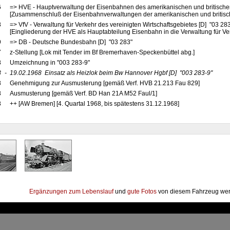
6
=> HVE - Hauptverwaltung der Eisenbahnen des amerikanischen und britische
[Zusammenschluß der Eisenbahnverwaltungen der amerikanischen und britis
8
=> VfV - Verwaltung für Verkehr des vereinigten Wirtschaftsgebietes [D] "03 28
[Eingliederung der HVE als Hauptabteilung Eisenbahn in die Verwaltung für Ve
9
=> DB - Deutsche Bundesbahn [D] "03 283"
7
z-Stellung [Lok mit Tender im Bf Bremerhaven-Speckenbüttel abg.]
8
Umzeichnung in "003 283-9"
8
-
19.02.1968
Einsatz als Heizlok beim Bw Hannover Hgbf
[D]
"003 283-9"
8
Genehmigung zur Ausmusterung [gemäß Verf. HVB 21.213 Fau 829]
8
Ausmusterung [gemäß Verf. BD Han 21A M52 Faul/1]
8
++ [AW Bremen] [4. Quartal 1968, bis spätestens 31.12.1968]
Ergänzungen zum Lebenslauf
und
gute Fotos
von diesem Fahrzeug wer