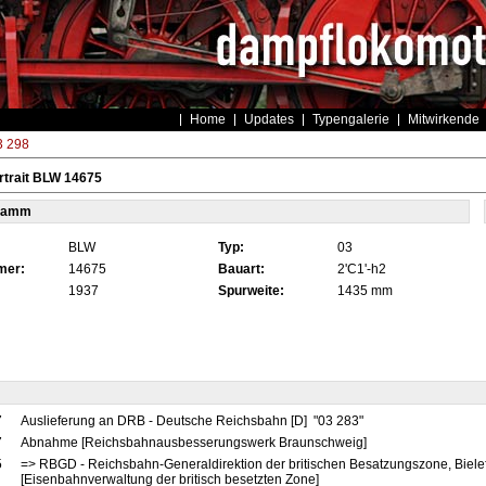
Home
Updates
Typengalerie
Mitwirkende
3 298
rtrait BLW 14675
tamm
BLW
Typ:
03
mer:
14675
Bauart:
2'C1'-h2
1937
Spurweite:
1435 mm
7
Auslieferung an DRB - Deutsche Reichsbahn [D] "03 283"
7
Abnahme [Reichsbahnausbesserungswerk Braunschweig]
5
=> RBGD - Reichsbahn-Generaldirektion der britischen Besatzungszone, Bielef
[Eisenbahnverwaltung der britisch besetzten Zone]