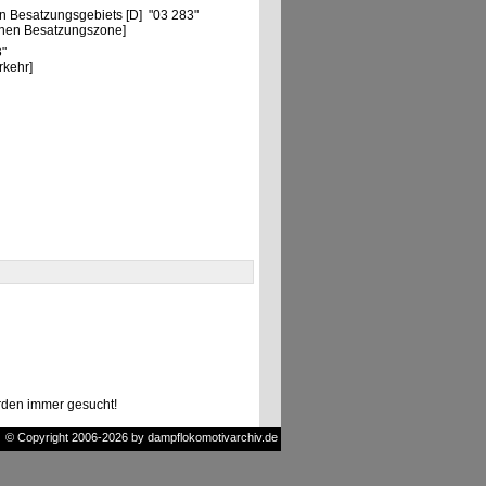
n Besatzungsgebiets [D] "03 283"
chen Besatzungszone]
3"
rkehr]
den immer gesucht!
© Copyright 2006-2026 by dampflokomotivarchiv.de