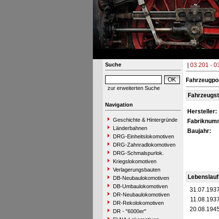
Suche
|
03 201 - 0
Fahrzeugpo
zur erweiterten Suche
Fahrzeugs
Navigation
Hersteller:
Geschichte & Hintergründe
Fabriknum
Länderbahnen
Baujahr:
DRG-Einheitslokomotiven
DRG-Zahnradlokomotiven
DRG-Schmalspurlok.
Kriegslokomotiven
Verlagerungsbauten
Lebenslauf
DB-Neubaulokomotiven
DB-Umbaulokomotiven
31.07.193
DR-Neubaulokomotiven
11.08.193
DR-Rekolokomotiven
20.08.194
DR - "6000er"