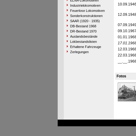
ELNA-Lokomotiven
10.09.194
Industrielokomotiven
Feuerlose Lokomotiven
12.09.194
Sonderkonstruktionen
SAAR (1920 - 1935)
07.09.194
DB-Bestand 1968
09.10.196
DR-Bestand 1970
Auslandsbestände
01.01.196
Lokbestandslisten
17.01.196
Erhaltene Fahrzeuge
12.03.196
Zerlegungen
22.03.196
__.__.196
Fotos