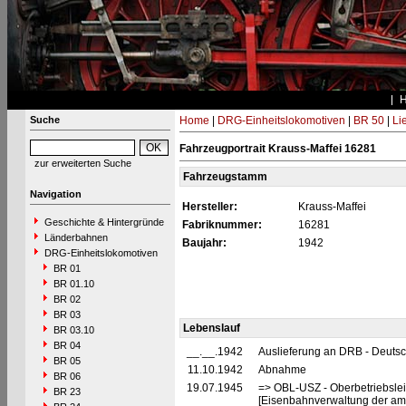
Suche
Home
|
DRG-Einheitslokomotiven
|
BR 50
|
Li
Fahrzeugportrait Krauss-Maffei 16281
zur erweiterten Suche
Fahrzeugstamm
Navigation
Hersteller:
Krauss-Maffei
Geschichte & Hintergründe
Fabriknummer:
16281
Länderbahnen
Baujahr:
1942
DRG-Einheitslokomotiven
BR 01
BR 01.10
BR 02
BR 03
Lebenslauf
BR 03.10
BR 04
__.__.1942
Auslieferung an DRB - Deuts
BR 05
11.10.1942
Abnahme
BR 06
19.07.1945
=> OBL-USZ - Oberbetriebslei
BR 23
[Eisenbahnverwaltung der ame