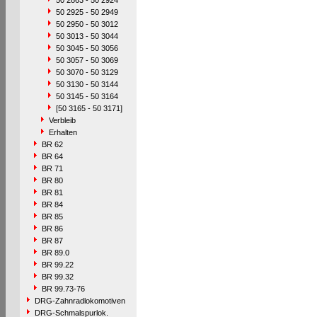
50 2863 - 50 2924
50 2925 - 50 2949
50 2950 - 50 3012
50 3013 - 50 3044
50 3045 - 50 3056
50 3057 - 50 3069
50 3070 - 50 3129
50 3130 - 50 3144
50 3145 - 50 3164
[50 3165 - 50 3171]
Verbleib
Erhalten
BR 62
BR 64
BR 71
BR 80
BR 81
BR 84
BR 85
BR 86
BR 87
BR 89.0
BR 99.22
BR 99.32
BR 99.73-76
DRG-Zahnradlokomotiven
DRG-Schmalspurlok.