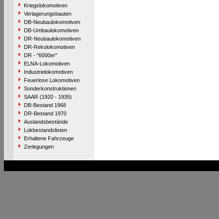
Kriegslokomotiven
Verlagerungsbauten
DB-Neubaulokomotiven
DB-Umbaulokomotiven
DR-Neubaulokomotiven
DR-Rekolokomotiven
DR - "6000er"
ELNA-Lokomotiven
Industrielokomotiven
Feuerlose Lokomotiven
Sonderkonstruktionen
SAAR (1920 - 1935)
DB-Bestand 1968
DR-Bestand 1970
Auslandsbestände
Lokbestandslisten
Erhaltene Fahrzeuge
Zerlegungen