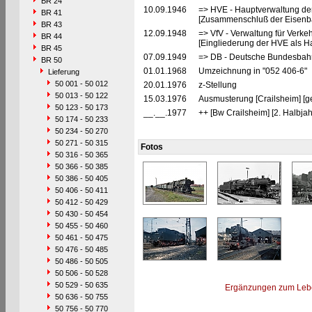
BR 24
10.09.1946
=> HVE - Hauptverwaltung de
BR 41
[Zusammenschluß der Eisenba
BR 43
12.09.1948
=> VfV - Verwaltung für Verke
BR 44
[Eingliederung der HVE als Ha
BR 45
07.09.1949
=> DB - Deutsche Bundesbah
BR 50
01.01.1968
Umzeichnung in "052 406-6"
Lieferung
50 001 - 50 012
20.01.1976
z-Stellung
50 013 - 50 122
15.03.1976
Ausmusterung [Crailsheim] [g
50 123 - 50 173
__.__.1977
++ [Bw Crailsheim] [2. Halbja
50 174 - 50 233
50 234 - 50 270
50 271 - 50 315
Fotos
50 316 - 50 365
50 366 - 50 385
50 386 - 50 405
50 406 - 50 411
50 412 - 50 429
50 430 - 50 454
50 455 - 50 460
50 461 - 50 475
50 476 - 50 485
50 486 - 50 505
50 506 - 50 528
50 529 - 50 635
Ergänzungen zum Leb
50 636 - 50 755
50 756 - 50 770