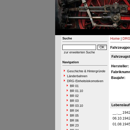
Suche
Home
|
DRG-
Fahrzeugpor
zur erweiterten Suche
Fahrzeugs
Navigation
Hersteller:
Geschichte & Hintergründe
Fabriknum
Länderbahnen
Baujahr:
DRG-Einheitslokomotiven
BR 01
BR 01.10
BR 02
BR 03
Lebenslauf
BR 03.10
BR 04
__.__.194
BR 05
06.10.194
BR 06
01.08.194
BR 23