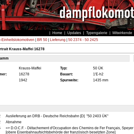
Home
Updates
Typengalerie
Mitwirkende
Einheitslokomotiven
|
BR 50
|
Lieferung
|
50 2374 - 50 2425
trait Krauss-Maffei 16278
tamm
Krauss-Maffei
Typ:
50 ÜK
mer:
16278
Bauart:
1'E-h2
1942
Spurweite:
1435 mm
2
Auslieferung an DRB - Deutsche Reichsbahn [D] "50 2403 ÜK"
2
Abnahme
5
=> D.O.C.F. - Détachement d'Occupation des Chemins de Fer Français, Speyer
[obere Eisenbahnaufsichtsbehörde der französisch besetzten Zone]