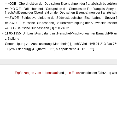
6
=> ODE - Oberdirektion der Deutschen Eisenbahnen der französisch besetzten
6
=> D.O.C.F. - Détachement d'Occupation des Chemins de Fer Français, Speyer
[nach Auflösung der Oberdirektion der Deutschen Eisenbahnen der französisch
7
=> SWDE - Betriebsvereinigung der Südwestdeutschen Eisenbahnen, Speyer 
9
=> SWDE - Deutsche Bundesbahn, Betriebsvereinigung der Südwestdeutschen
1
=> DB - Deutsche Bundesbahn [D] "50 2403"
5
-
11.05.1955 Umbau [Ausrüstung mit Henschel-Mischvorwärmer Bauart MVR u
5
z-Stellung
5
Genehmigung zur Ausmusterung [Mannheim] [gemäß Verf. HVB 21.213 Fau 75
5
++ [AW Offenburg] [4. Quartal 1965, bis spätestens 31.12.1965]
Ergänzungen zum Lebenslauf
und
gute Fotos
von diesem Fahrzeug wer