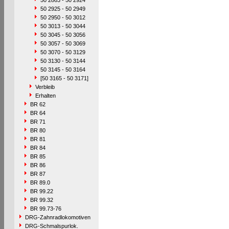
50 2863 - 50 2924
50 2925 - 50 2949
50 2950 - 50 3012
50 3013 - 50 3044
50 3045 - 50 3056
50 3057 - 50 3069
50 3070 - 50 3129
50 3130 - 50 3144
50 3145 - 50 3164
[50 3165 - 50 3171]
Verbleib
Erhalten
BR 62
BR 64
BR 71
BR 80
BR 81
BR 84
BR 85
BR 86
BR 87
BR 89.0
BR 99.22
BR 99.32
BR 99.73-76
DRG-Zahnradlokomotiven
DRG-Schmalspurlok.