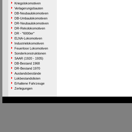
Kriegslokomotiven
Verlagerungsbauten
DB-Neubaulokomotiven
DB-Umbaulokomotiven
DR-Neubaulokomotiven
DR-Rekolokomotiven
DR - "6000er"
ELNA-Lokomotiven
Industrielokomotiven
Feuerlose Lokomotiven
Sonderkonstruktionen
SAAR (1920 - 1935)
DB-Bestand 1968
DR-Bestand 1970
Auslandsbestände
Lokbestandslisten
Erhaltene Fahrzeuge
Zerlegungen