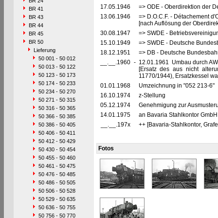
BR 24
17.05.1946
=> ODE - Oberdirektion der D
BR 41
13.06.1946
=> D.O.C.F. - Détachement d'
BR 43
[nach Auflösung der Oberdire
BR 44
30.08.1947
=> SWDE - Betriebsvereinigu
BR 45
BR 50
15.10.1949
=> SWDE - Deutsche Bundesba
Lieferung
18.12.1951
=> DB - Deutsche Bundesbah
50 001 - 50 012
__.__.1960
-
12.01.1961 Umbau durch AW 
50 013 - 50 122
[Ersatz des aus nicht alter
50 123 - 50 173
11770/1944), Ersatzkessel war
50 174 - 50 233
01.01.1968
Umzeichnung in "052 213-6"
50 234 - 50 270
16.10.1974
z-Stellung
50 271 - 50 315
05.12.1974
Genehmigung zur Ausmusterun
50 316 - 50 365
14.01.1975
an Bavaria Stahlkontor GmbH 
50 366 - 50 385
__.__.197x
++ [Bavaria-Stahlkontor, Graf
50 386 - 50 405
50 406 - 50 411
50 412 - 50 429
Fotos
50 430 - 50 454
50 455 - 50 460
50 461 - 50 475
50 476 - 50 485
50 486 - 50 505
50 506 - 50 528
50 529 - 50 635
50 636 - 50 755
50 756 - 50 770