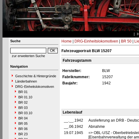
Suche
Home
|
DRG-Einheitslokomotiven
|
BR 50
|
Li
Fahrzeugportrait BLW 15207
zur erweiterten Suche
Fahrzeugstamm
Navigation
Hersteller:
BLW
Geschichte & Hintergründe
Fabriknummer:
15207
Länderbahnen
Baujahr:
1942
DRG-Einheitslokomotiven
BR 01
BR 01.10
BR 02
BR 03
Lebenslauf
BR 03.10
BR 04
__.__.1942
Auslieferung an DRB - Deuts
BR 05
__.06.1942
Abnahme
BR 06
19.07.1945
=> OBL-USZ - Oberbetriebslei
BR 23
[Eisenbahnverwaltung der ame