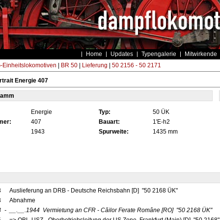
Home
Updates
Typengalerie
Mitwirkende
Einheitslokomotiven
|
BR 50
|
Lieferung
|
50 2156 - 50 2171
trait Energie 407
tamm
Energie
Typ:
50 ÜK
mer:
407
Bauart:
1'E-h2
1943
Spurweite:
1435 mm
3
Auslieferung an DRB - Deutsche Reichsbahn [D] "50 2168 ÜK"
3
Abnahme
3
-
__.__.1944
Vermietung an CFR - Căilor Ferate Române
[RO]
"50 2168 ÜK"