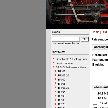
Suche
Home
|
DRG-
Fahrzeugpor
zur erweiterten Suche
Fahrzeugs
Navigation
Hersteller:
Geschichte & Hintergründe
Fabriknum
Länderbahnen
Baujahr:
DRG-Einheitslokomotiven
BR 01
BR 01.10
BR 02
BR 03
Lebenslauf
BR 03.10
BR 04
__.10.194
BR 05
__.10.194
BR 06
__.01.194
BR 23