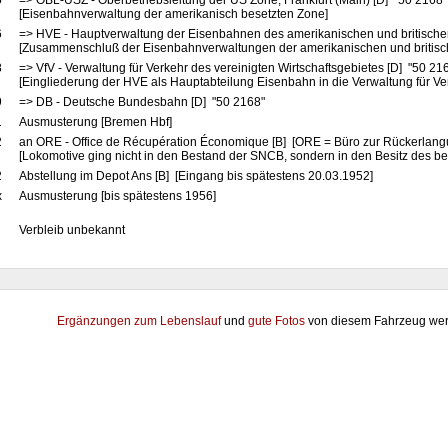
5
=> OBL-USZ - Oberbetriebsleitung der US Zone, Frankfurt (Main) [D] "50 2168
[Eisenbahnverwaltung der amerikanisch besetzten Zone]
6
=> HVE - Hauptverwaltung der Eisenbahnen des amerikanischen und britische
[Zusammenschluß der Eisenbahnverwaltungen der amerikanischen und britis
8
=> VfV - Verwaltung für Verkehr des vereinigten Wirtschaftsgebietes [D] "50 21
[Eingliederung der HVE als Hauptabteilung Eisenbahn in die Verwaltung für Ve
9
=> DB - Deutsche Bundesbahn [D] "50 2168"
1
Ausmusterung [Bremen Hbf]
2
an ORE - Office de Récupération Économique [B] [ORE = Büro zur Rückerlangu
[Lokomotive ging nicht in den Bestand der SNCB, sondern in den Besitz des be
2
Abstellung im Depot Ans [B] [Eingang bis spätestens 20.03.1952]
x
Ausmusterung [bis spätestens 1956]
Verbleib unbekannt
Ergänzungen zum Lebenslauf
und
gute Fotos
von diesem Fahrzeug wer