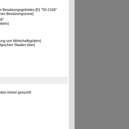
"
n Besatzungsgebietes [D] "50 2168"
chen Besatzungszone]
68"
rkehr]
ng von Wirtschaftsgütern]
lgischen Staates über]
den immer gesucht!