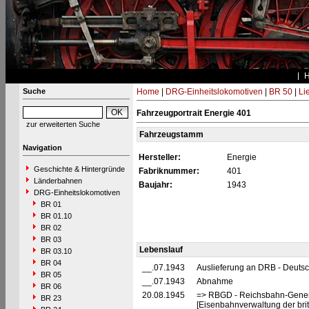
Suche
Home
|
DRG-Einheitslokomotiven
|
BR 50
|
Li
Fahrzeugportrait Energie 401
zur erweiterten Suche
Fahrzeugstamm
Navigation
Hersteller:
Energie
Geschichte & Hintergründe
Fabriknummer:
401
Länderbahnen
Baujahr:
1943
DRG-Einheitslokomotiven
BR 01
BR 01.10
BR 02
BR 03
Lebenslauf
BR 03.10
BR 04
__.07.1943
Auslieferung an DRB - Deuts
BR 05
__.07.1943
Abnahme
BR 06
20.08.1945
=> RBGD - Reichsbahn-General
BR 23
[Eisenbahnverwaltung der brit