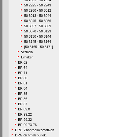
50 2863 - 50 2924
50 2925 - 50 2949
50 2950 - 50 3012
50 3013 - 50 3044
50 3045 - 50 3056
50 3057 - 50 3069
50 3070 - 50 3129
50 3130 - 50 3144
50 3145 - 50 3164
[50 3165 - 50 3171]
Verbleib
Erhalten
BR 62
BR 64
BR 71
BR 80
BR 81
BR 84
BR 85
BR 86
BR 87
BR 89.0
BR 99.22
BR 99.32
BR 99.73-76
DRG-Zahnradlokomotiven
DRG-Schmalspurlok.