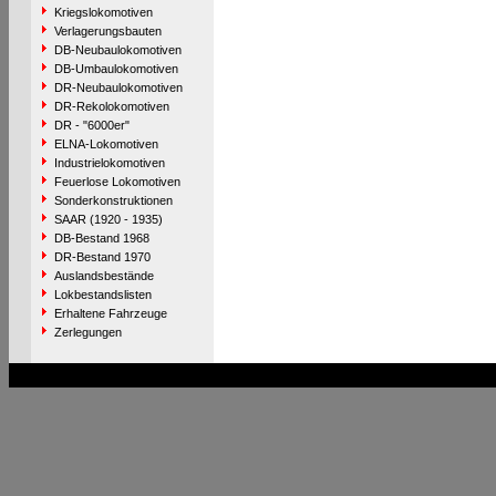
Kriegslokomotiven
Verlagerungsbauten
DB-Neubaulokomotiven
DB-Umbaulokomotiven
DR-Neubaulokomotiven
DR-Rekolokomotiven
DR - "6000er"
ELNA-Lokomotiven
Industrielokomotiven
Feuerlose Lokomotiven
Sonderkonstruktionen
SAAR (1920 - 1935)
DB-Bestand 1968
DR-Bestand 1970
Auslandsbestände
Lokbestandslisten
Erhaltene Fahrzeuge
Zerlegungen