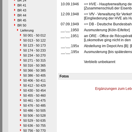
BR 24
10.09.1946
=> HVE - Hauptverwaltung de
BR 41
[Zusammenschluß der Eisenba
BR 43
12.09.1948
=> VfV - Verwaltung für Verke
BR 44
[Eingliederung der HVE als Ha
BR 45
07.09.1949
=> DB - Deutsche Bundesbah
BR 50
__.__.1950
Ausmusterung [Köln-Eifeltor]
Lieferung
50 001 - 50 012
__.__.1951
an ORE - Office de Récupérat
[Lokomotive ging nicht in den
50 013 - 50 122
50 123 - 50 173
__.__.195x
Abstellung im Depot Ans [B] [
50 174 - 50 233
__.__.195x
Ausmusterung [bis spätestens
50 234 - 50 270
50 271 - 50 315
Verbleib unbekannt
50 316 - 50 365
50 366 - 50 385
50 386 - 50 405
Fotos
50 406 - 50 411
50 412 - 50 429
Ergänzungen zum Leb
50 430 - 50 454
50 455 - 50 460
50 461 - 50 475
50 476 - 50 485
50 486 - 50 505
50 506 - 50 528
50 529 - 50 635
50 636 - 50 755
50 756 - 50 770