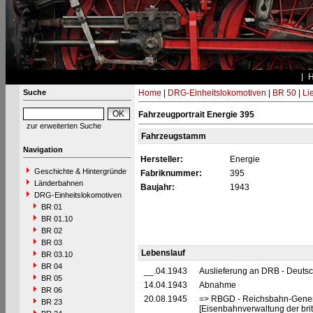
Suche
Home
|
DRG-Einheitslokomotiven
|
BR 50
|
Li
Fahrzeugportrait Energie 395
zur erweiterten Suche
Fahrzeugstamm
Navigation
Hersteller:
Energie
Geschichte & Hintergründe
Fabriknummer:
395
Länderbahnen
Baujahr:
1943
DRG-Einheitslokomotiven
BR 01
BR 01.10
BR 02
BR 03
Lebenslauf
BR 03.10
BR 04
__.04.1943
Auslieferung an DRB - Deuts
BR 05
14.04.1943
Abnahme
BR 06
20.08.1945
=> RBGD - Reichsbahn-General
BR 23
[Eisenbahnverwaltung der brit