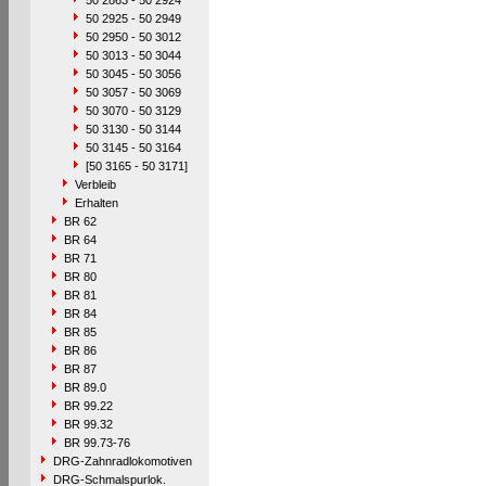
50 2863 - 50 2924
50 2925 - 50 2949
50 2950 - 50 3012
50 3013 - 50 3044
50 3045 - 50 3056
50 3057 - 50 3069
50 3070 - 50 3129
50 3130 - 50 3144
50 3145 - 50 3164
[50 3165 - 50 3171]
Verbleib
Erhalten
BR 62
BR 64
BR 71
BR 80
BR 81
BR 84
BR 85
BR 86
BR 87
BR 89.0
BR 99.22
BR 99.32
BR 99.73-76
DRG-Zahnradlokomotiven
DRG-Schmalspurlok.