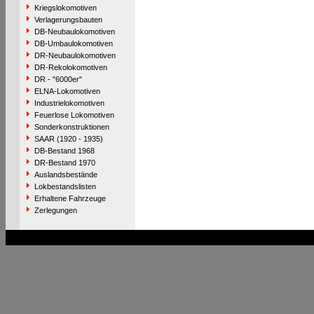
Kriegslokomotiven
Verlagerungsbauten
DB-Neubaulokomotiven
DB-Umbaulokomotiven
DR-Neubaulokomotiven
DR-Rekolokomotiven
DR - "6000er"
ELNA-Lokomotiven
Industrielokomotiven
Feuerlose Lokomotiven
Sonderkonstruktionen
SAAR (1920 - 1935)
DB-Bestand 1968
DR-Bestand 1970
Auslandsbestände
Lokbestandslisten
Erhaltene Fahrzeuge
Zerlegungen