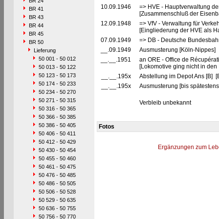
BR 24
10.09.1946
=> HVE - Hauptverwaltung de
BR 41
[Zusammenschluß der Eisenba
BR 43
12.09.1948
=> VfV - Verwaltung für Verke
BR 44
[Eingliederung der HVE als Ha
BR 45
07.09.1949
=> DB - Deutsche Bundesbah
BR 50
__.09.1949
Ausmusterung [Köln-Nippes]
Lieferung
50 001 - 50 012
__.__.1951
an ORE - Office de Récupérat
[Lokomotive ging nicht in den
50 013 - 50 122
50 123 - 50 173
__.__.195x
Abstellung im Depot Ans [B] [
50 174 - 50 233
__.__.195x
Ausmusterung [bis spätestens
50 234 - 50 270
50 271 - 50 315
Verbleib unbekannt
50 316 - 50 365
50 366 - 50 385
50 386 - 50 405
Fotos
50 406 - 50 411
50 412 - 50 429
Ergänzungen zum Leb
50 430 - 50 454
50 455 - 50 460
50 461 - 50 475
50 476 - 50 485
50 486 - 50 505
50 506 - 50 528
50 529 - 50 635
50 636 - 50 755
50 756 - 50 770