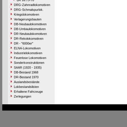
BR 99.73-76
DRG-Zahnradlokomotiven
DRG-Schmalspurlok.
Kriegslokomotiven
Verlagerungsbauten
DB-Neubaulokomotiven
DB-Umbaulokomotiven
DR-Neubaulokomotiven
DR-Rekolokomotiven
DR - "6000er"
ELNA-Lokomotiven
Industrielokomotiven
Feuerlose Lokomotiven
Sonderkonstruktionen
SAAR (1920 - 1935)
DB-Bestand 1968
DR-Bestand 1970
Auslandsbestände
Lokbestandslisten
Erhaltene Fahrzeuge
Zerlegungen