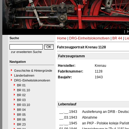
Suche
Home
|
DRG-Einheitslokomotiven
|
BR 44
|
Li
Fahrzeugportrait Krenau 1128
zur erweiterten Suche
Fahrzeugstamm
Navigation
Hersteller:
Krenau
Geschichte & Hintergründe
Fabriknummer:
1128
Länderbahnen
Baujahr:
1943
DRG-Einheitslokomotiven
BR 01
BR 01.10
BR 02
BR 03
Lebenslauf
BR 03.10
BR 04
__.__.1943
Auslieferung an DRB - Deuts
BR 05
__.03.1943
Abnahme
BR 06
__.__.1945
an PKP - Polskie koleje Pańs
BR 23