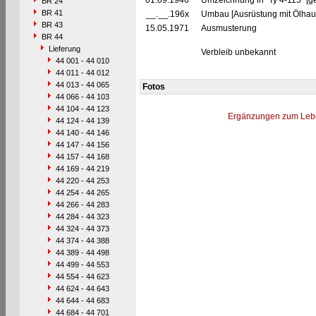
01.09.1946
Umzeichnung in "Ty 4-115" [g
BR 24
BR 41
__.__.196x
Umbau [Ausrüstung mit Ölhau
BR 43
15.05.1971
Ausmusterung
BR 44
Lieferung
Verbleib unbekannt
44 001 - 44 010
44 011 - 44 012
44 013 - 44 065
Fotos
44 066 - 44 103
44 104 - 44 123
Ergänzungen zum Leb
44 124 - 44 139
44 140 - 44 146
44 147 - 44 156
44 157 - 44 168
44 169 - 44 219
44 220 - 44 253
44 254 - 44 265
44 266 - 44 283
44 284 - 44 323
44 324 - 44 373
44 374 - 44 388
44 389 - 44 498
44 499 - 44 553
44 554 - 44 623
44 624 - 44 643
44 644 - 44 683
44 684 - 44 701