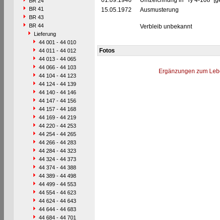
01.09.1946
Umzeichnung in "Ty 4-108" [g
BR 24
BR 41
15.05.1972
Ausmusterung
BR 43
BR 44
Verbleib unbekannt
Lieferung
44 001 - 44 010
Fotos
44 011 - 44 012
44 013 - 44 065
44 066 - 44 103
Ergänzungen zum Leb
44 104 - 44 123
44 124 - 44 139
44 140 - 44 146
44 147 - 44 156
44 157 - 44 168
44 169 - 44 219
44 220 - 44 253
44 254 - 44 265
44 266 - 44 283
44 284 - 44 323
44 324 - 44 373
44 374 - 44 388
44 389 - 44 498
44 499 - 44 553
44 554 - 44 623
44 624 - 44 643
44 644 - 44 683
44 684 - 44 701