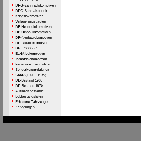
BR 99.73-76
DRG-Zahnradlokomotiven
DRG-Schmalspurlok.
Kriegslokomotiven
Verlagerungsbauten
DB-Neubaulokomotiven
DB-Umbaulokomotiven
DR-Neubaulokomotiven
DR-Rekolokomotiven
DR - "6000er"
ELNA-Lokomotiven
Industrielokomotiven
Feuerlose Lokomotiven
Sonderkonstruktionen
SAAR (1920 - 1935)
DB-Bestand 1968
DR-Bestand 1970
Auslandsbestände
Lokbestandslisten
Erhaltene Fahrzeuge
Zerlegungen