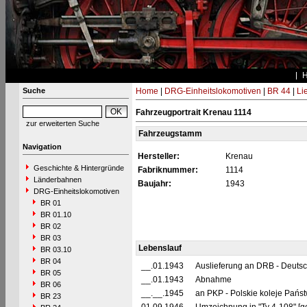
Suche
Home
|
DRG-Einheitslokomotiven
|
BR 44
|
Li
Fahrzeugportrait Krenau 1114
zur erweiterten Suche
Fahrzeugstamm
Navigation
Hersteller:
Krenau
Geschichte & Hintergründe
Fabriknummer:
1114
Länderbahnen
Baujahr:
1943
DRG-Einheitslokomotiven
BR 01
BR 01.10
BR 02
BR 03
Lebenslauf
BR 03.10
BR 04
__.01.1943
Auslieferung an DRB - Deuts
BR 05
__.01.1943
Abnahme
BR 06
__.__.1945
an PKP - Polskie koleje Pańs
BR 23