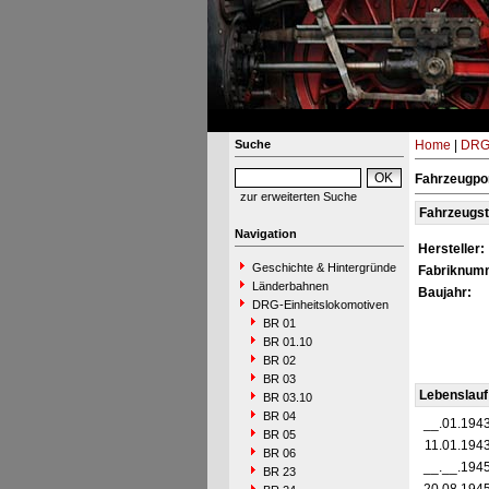
Suche
Home
|
DRG-
Fahrzeugpor
zur erweiterten Suche
Fahrzeugs
Navigation
Hersteller:
Geschichte & Hintergründe
Fabriknum
Länderbahnen
Baujahr:
DRG-Einheitslokomotiven
BR 01
BR 01.10
BR 02
BR 03
Lebenslauf
BR 03.10
BR 04
__.01.194
BR 05
11.01.194
BR 06
__.__.194
BR 23