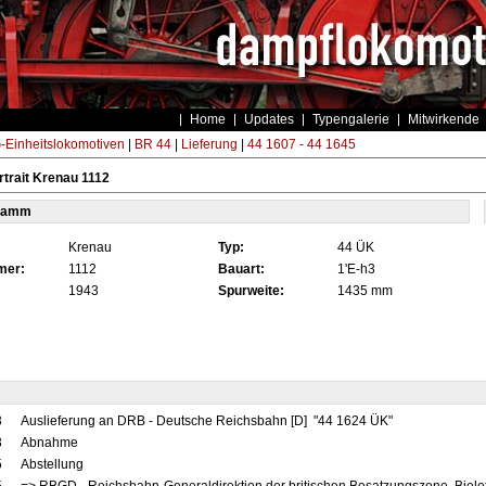
Home
Updates
Typengalerie
Mitwirkende
Einheitslokomotiven
|
BR 44
|
Lieferung
|
44 1607 - 44 1645
trait Krenau 1112
tamm
Krenau
Typ:
44 ÜK
mer:
1112
Bauart:
1'E-h3
1943
Spurweite:
1435 mm
3
Auslieferung an DRB - Deutsche Reichsbahn [D] "44 1624 ÜK"
3
Abnahme
5
Abstellung