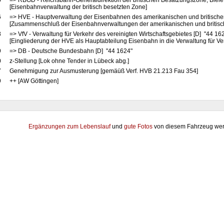
5
=> RBGD - Reichsbahn-Generaldirektion der britischen Besatzungszone, Biele
[Eisenbahnverwaltung der britisch besetzten Zone]
6
=> HVE - Hauptverwaltung der Eisenbahnen des amerikanischen und britische
[Zusammenschluß der Eisenbahnverwaltungen der amerikanischen und britis
8
=> VfV - Verwaltung für Verkehr des vereinigten Wirtschaftsgebietes [D] "44 16
[Eingliederung der HVE als Hauptabteilung Eisenbahn in die Verwaltung für Ve
9
=> DB - Deutsche Bundesbahn [D] "44 1624"
0
z-Stellung [Lok ohne Tender in Lübeck abg.]
7
Genehmigung zur Ausmusterung [gemäüß Verf. HVB 21.213 Fau 354]
9
++ [AW Göttingen]
Ergänzungen zum Lebenslauf
und
gute Fotos
von diesem Fahrzeug wer