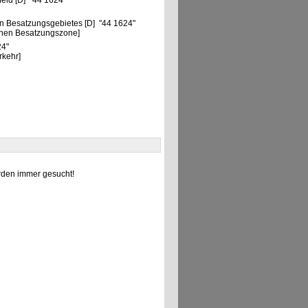
feld [D] "44 1624"
n Besatzungsgebietes [D] "44 1624"
chen Besatzungszone]
24"
rkehr]
den immer gesucht!