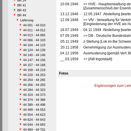
BR 24
10.09.1946
=> HVE - Hauptverwaltung de
BR 41
[Zusammenschluß der Eisenba
BR 43
13.12.1946
-
12.05.1947 Abstellung [warte
BR 44
12.09.1948
=> VfV - Verwaltung für Verke
Lieferung
[Eingliederung der HVE als Ha
44 001 - 44 010
18.07.1949
-
04.11.1949 Abstellung [warte
44 011 - 44 012
44 013 - 44 065
07.09.1949
=> DB - Deutsche Bundesbah
44 066 - 44 103
05.11.1949
z-Stellung [Lok im Bw Schwein
44 104 - 44 123
20.11.1958
Genehmigung zur Ausmusteru
44 124 - 44 139
04.12.1958
Ausmusterung [gemäß Verf. B
44 140 - 44 146
__.03.1959
++ [AW Ingolstadt]
44 147 - 44 156
44 157 - 44 168
44 169 - 44 219
Fotos
44 220 - 44 253
44 254 - 44 265
44 266 - 44 283
Ergänzungen zum Leb
44 284 - 44 323
44 324 - 44 373
44 374 - 44 388
44 389 - 44 498
44 499 - 44 553
44 554 - 44 623
44 624 - 44 643
44 644 - 44 683
44 684 - 44 701