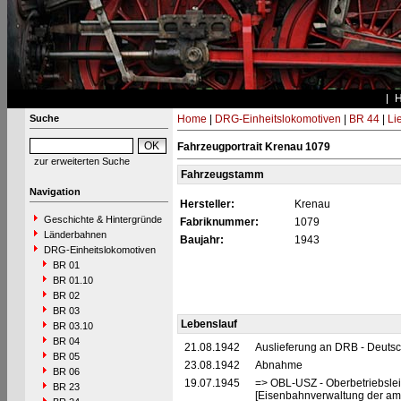
Suche
Home
|
DRG-Einheitslokomotiven
|
BR 44
|
Li
Fahrzeugportrait Krenau 1079
zur erweiterten Suche
Fahrzeugstamm
Navigation
Hersteller:
Krenau
Geschichte & Hintergründe
Fabriknummer:
1079
Länderbahnen
Baujahr:
1943
DRG-Einheitslokomotiven
BR 01
BR 01.10
BR 02
BR 03
Lebenslauf
BR 03.10
BR 04
21.08.1942
Auslieferung an DRB - Deuts
BR 05
23.08.1942
Abnahme
BR 06
19.07.1945
=> OBL-USZ - Oberbetriebslei
BR 23
[Eisenbahnverwaltung der ame