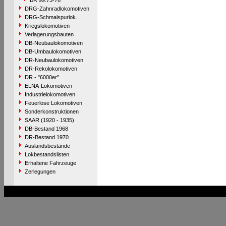
BR 99.73-76
DRG-Zahnradlokomotiven
DRG-Schmalspurlok.
Kriegslokomotiven
Verlagerungsbauten
DB-Neubaulokomotiven
DB-Umbaulokomotiven
DR-Neubaulokomotiven
DR-Rekolokomotiven
DR - "6000er"
ELNA-Lokomotiven
Industrielokomotiven
Feuerlose Lokomotiven
Sonderkonstruktionen
SAAR (1920 - 1935)
DB-Bestand 1968
DR-Bestand 1970
Auslandsbestände
Lokbestandslisten
Erhaltene Fahrzeuge
Zerlegungen