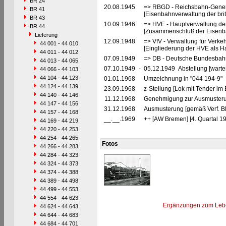
BR 24
20.08.1945
=> RBGD - Reichsbahn-General
BR 41
[Eisenbahnverwaltung der brit
BR 43
10.09.1946
=> HVE - Hauptverwaltung de
BR 44
[Zusammenschluß der Eisenba
Lieferung
12.09.1948
=> VfV - Verwaltung für Verke
44 001 - 44 010
[Eingliederung der HVE als Ha
44 011 - 44 012
07.09.1949
=> DB - Deutsche Bundesbah
44 013 - 44 065
07.10.1949
-
05.12.1949 Abstellung [warte
44 066 - 44 103
44 104 - 44 123
01.01.1968
Umzeichnung in "044 194-9"
44 124 - 44 139
23.09.1968
z-Stellung [Lok mit Tender im
44 140 - 44 146
11.12.1968
Genehmigung zur Ausmusteru
44 147 - 44 156
31.12.1968
Ausmusterung [gemäß Verf. B
44 157 - 44 168
__.__.1969
++ [AW Bremen] [4. Quartal 19
44 169 - 44 219
44 220 - 44 253
44 254 - 44 265
Fotos
44 266 - 44 283
44 284 - 44 323
44 324 - 44 373
44 374 - 44 388
44 389 - 44 498
44 499 - 44 553
44 554 - 44 623
Ergänzungen zum Leb
44 624 - 44 643
44 644 - 44 683
44 684 - 44 701