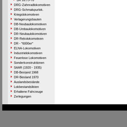
BR 99.73-76
DRG-Zahnradlokomotiven
DRG-Schmalspurlok.
Kriegslokomotiven
Verlagerungsbauten
DB-Neubaulokomotiven
DB-Umbaulokomotiven
DR-Neubaulokomotiven
DR-Rekolokomotiven
DR - "6000er"
ELNA-Lokomotiven
Industrielokomotiven
Feuerlose Lokomotiven
Sonderkonstruktionen
SAAR (1920 - 1935)
DB-Bestand 1968
DR-Bestand 1970
Auslandsbestände
Lokbestandslisten
Erhaltene Fahrzeuge
Zerlegungen