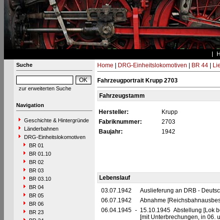
Suche
Home
|
DRG-Einheitslokomotiven
|
BR 44
|
Li
Fahrzeugportrait Krupp 2703
zur erweiterten Suche
Fahrzeugstamm
Navigation
Hersteller:
Krupp
Geschichte & Hintergründe
Fabriknummer:
2703
Länderbahnen
Baujahr:
1942
DRG-Einheitslokomotiven
BR 01
BR 01.10
BR 02
BR 03
Lebenslauf
BR 03.10
BR 04
03.07.1942
Auslieferung an DRB - Deuts
BR 05
06.07.1942
Abnahme [Reichsbahnausbes
BR 06
06.04.1945
-
15.10.1945 Abstellung [Lok be
BR 23
[mit Unterbrechungen, in 06.