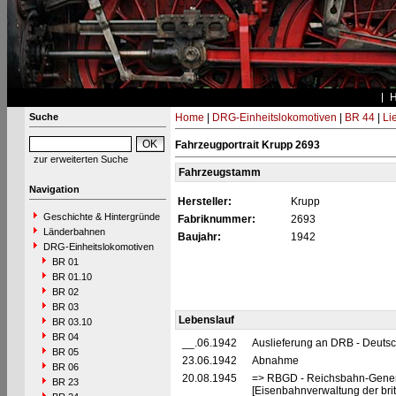
Suche
Home
|
DRG-Einheitslokomotiven
|
BR 44
|
Li
Fahrzeugportrait Krupp 2693
zur erweiterten Suche
Fahrzeugstamm
Navigation
Hersteller:
Krupp
Geschichte & Hintergründe
Fabriknummer:
2693
Länderbahnen
Baujahr:
1942
DRG-Einheitslokomotiven
BR 01
BR 01.10
BR 02
BR 03
Lebenslauf
BR 03.10
BR 04
__.06.1942
Auslieferung an DRB - Deuts
BR 05
23.06.1942
Abnahme
BR 06
20.08.1945
=> RBGD - Reichsbahn-General
BR 23
[Eisenbahnverwaltung der brit