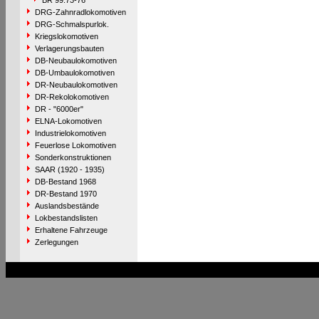
BR 99.73-76
DRG-Zahnradlokomotiven
DRG-Schmalspurlok.
Kriegslokomotiven
Verlagerungsbauten
DB-Neubaulokomotiven
DB-Umbaulokomotiven
DR-Neubaulokomotiven
DR-Rekolokomotiven
DR - "6000er"
ELNA-Lokomotiven
Industrielokomotiven
Feuerlose Lokomotiven
Sonderkonstruktionen
SAAR (1920 - 1935)
DB-Bestand 1968
DR-Bestand 1970
Auslandsbestände
Lokbestandslisten
Erhaltene Fahrzeuge
Zerlegungen