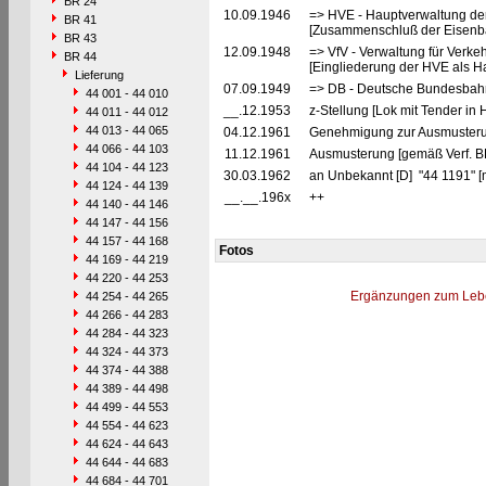
BR 24
10.09.1946
=> HVE - Hauptverwaltung de
BR 41
[Zusammenschluß der Eisenba
BR 43
12.09.1948
=> VfV - Verwaltung für Verke
BR 44
[Eingliederung der HVE als Ha
Lieferung
07.09.1949
=> DB - Deutsche Bundesbahn
44 001 - 44 010
__.12.1953
z-Stellung [Lok mit Tender in
44 011 - 44 012
44 013 - 44 065
04.12.1961
Genehmigung zur Ausmusteru
44 066 - 44 103
11.12.1961
Ausmusterung [gemäß Verf. B
44 104 - 44 123
30.03.1962
an Unbekannt [D] "44 1191" [
44 124 - 44 139
__.__.196x
++
44 140 - 44 146
44 147 - 44 156
44 157 - 44 168
Fotos
44 169 - 44 219
44 220 - 44 253
Ergänzungen zum Leb
44 254 - 44 265
44 266 - 44 283
44 284 - 44 323
44 324 - 44 373
44 374 - 44 388
44 389 - 44 498
44 499 - 44 553
44 554 - 44 623
44 624 - 44 643
44 644 - 44 683
44 684 - 44 701