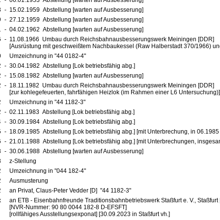
2
-
06.01.1953 Abstellung [warten auf Ausbesserung]
8
-
15.02.1959 Abstellung [warten auf Ausbesserung]
9
-
27.12.1959 Abstellung [warten auf Ausbesserung]
1
-
04.02.1962 Abstellung [warten auf Ausbesserung]
6
-
11.08.1966 Umbau durch Reichsbahnausbesserungswerk Meiningen [DDR]
[Ausrüstung mit geschweißtem Nachbaukessel (Raw Halberstadt 370/1966) un
0
Umzeichnung in "44 0182-4"
2
-
30.04.1982 Abstellung [Lok betriebsfähig abg.]
2
-
15.08.1982 Abstellung [warten auf Ausbesserung]
2
-
18.11.1982 Umbau durch Reichsbahnausbesserungswerk Meiningen [DDR]
[zur kohlegefeuerten, fahrfähigen Heizlok (im Rahmen einer L6 Untersuchung)]
2
Umzeichnung in "44 1182-3"
2
-
02.11.1983 Abstellung [Lok betriebsfähig abg.]
4
-
30.09.1984 Abstellung [Lok betriebsfähig abg.]
5
-
18.09.1985 Abstellung [Lok betriebsfähig abg.] [mit Unterbrechung, in 06.1985
6
-
21.01.1988 Abstellung [Lok betriebsfähig abg.] [mit Unterbrechungen, insgesa
8
-
30.06.1988 Abstellung [warten auf Ausbesserung]
8
z-Stellung
2
Umzeichnung in "044 182-4"
2
Ausmusterung
2
an Privat, Claus-Peter Vedder [D] "44 1182-3"
x
an ETB - Eisenbahnfreunde Traditionsbahnbetriebswerk Staßfurt e. V., Staßfurt 
[NVR-Nummer: 90 80 0044 182-8 D-EFSFT]
[rollfähiges Ausstellungsexponat] [30.09.2023 in Staßfurt vh.]