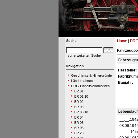
Suche
Home
|
DRG-
Fahrzeugpor
zur erweiterten Suche
Fahrzeugs
Navigation
Hersteller:
Geschichte & Hintergründe
Fabriknum
Länderbahnen
Baujahr:
DRG-Einheitslokomotiven
BR 01
BR 01.10
BR 02
BR 03
Lebenslauf
BR 03.10
BR 04
__.__.194
BR 05
08.06.194
BR 06
__.__.194
BR 23