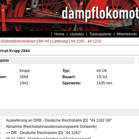
Home
Updates
Typengalerie
Mitwirkende
Einheitslokomotiven
|
BR 44
|
Lieferung
|
44 1165 - 44 1210
trait Krupp 2684
tamm
Krupp
Typ:
44 ÜK
mer:
2684
Bauart:
1'E-h3
1942
Spurweite:
1435 mm
2
Auslieferung an DRB - Deutsche Reichsbahn [D] "44 1182 ÜK"
2
Abnahme [Reichsbahnausbesserungswerk Schwerte]
x
=> DR - Deutsche Reichsbahn [D] "44 1182"