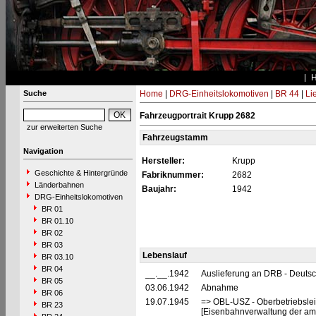
Suche
Home
|
DRG-Einheitslokomotiven
|
BR 44
|
Li
Fahrzeugportrait Krupp 2682
zur erweiterten Suche
Fahrzeugstamm
Navigation
Hersteller:
Krupp
Geschichte & Hintergründe
Fabriknummer:
2682
Länderbahnen
Baujahr:
1942
DRG-Einheitslokomotiven
BR 01
BR 01.10
BR 02
BR 03
Lebenslauf
BR 03.10
BR 04
__.__.1942
Auslieferung an DRB - Deuts
BR 05
03.06.1942
Abnahme
BR 06
19.07.1945
=> OBL-USZ - Oberbetriebslei
BR 23
[Eisenbahnverwaltung der ame