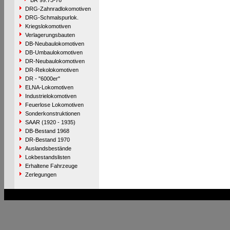
BR 99.73-76
DRG-Zahnradlokomotiven
DRG-Schmalspurlok.
Kriegslokomotiven
Verlagerungsbauten
DB-Neubaulokomotiven
DB-Umbaulokomotiven
DR-Neubaulokomotiven
DR-Rekolokomotiven
DR - "6000er"
ELNA-Lokomotiven
Industrielokomotiven
Feuerlose Lokomotiven
Sonderkonstruktionen
SAAR (1920 - 1935)
DB-Bestand 1968
DR-Bestand 1970
Auslandsbestände
Lokbestandslisten
Erhaltene Fahrzeuge
Zerlegungen