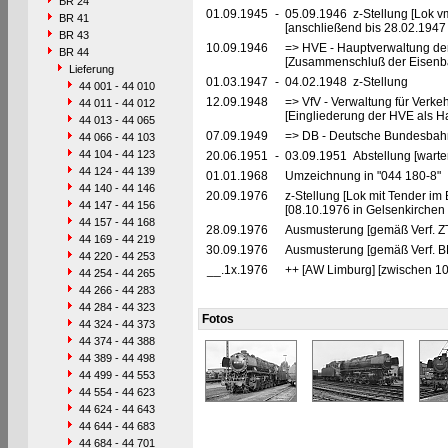
BR 24
01.09.1945
-
05.09.1946 z-Stellung [Lok vm
BR 41
[anschließend bis 28.02.1947
BR 43
10.09.1946
=> HVE - Hauptverwaltung de
BR 44
[Zusammenschluß der Eisenba
Lieferung
01.03.1947
-
04.02.1948 z-Stellung
44 001 - 44 010
12.09.1948
=> VfV - Verwaltung für Verke
44 011 - 44 012
[Eingliederung der HVE als Ha
44 013 - 44 065
07.09.1949
=> DB - Deutsche Bundesbahn
44 066 - 44 103
44 104 - 44 123
20.06.1951
-
03.09.1951 Abstellung [warte
44 124 - 44 139
01.01.1968
Umzeichnung in "044 180-8"
44 140 - 44 146
20.09.1976
z-Stellung [Lok mit Tender i
44 147 - 44 156
[08.10.1976 in Gelsenkirchen 
44 157 - 44 168
28.09.1976
Ausmusterung [gemäß Verf. Z
44 169 - 44 219
30.09.1976
Ausmusterung [gemäß Verf. B
44 220 - 44 253
__.1x.1976
++ [AW Limburg] [zwischen 10
44 254 - 44 265
44 266 - 44 283
44 284 - 44 323
Fotos
44 324 - 44 373
44 374 - 44 388
44 389 - 44 498
44 499 - 44 553
44 554 - 44 623
44 624 - 44 643
44 644 - 44 683
44 684 - 44 701